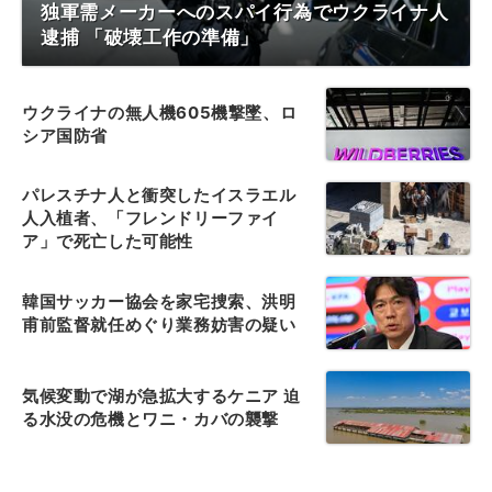
独軍需メーカーへのスパイ行為でウクライナ人
逮捕 「破壊工作の準備」
ウクライナの無人機605機撃墜、ロ
シア国防省
パレスチナ人と衝突したイスラエル
人入植者、「フレンドリーファイ
ア」で死亡した可能性
韓国サッカー協会を家宅捜索、洪明
甫前監督就任めぐり業務妨害の疑い
気候変動で湖が急拡大するケニア 迫
る水没の危機とワニ・カバの襲撃