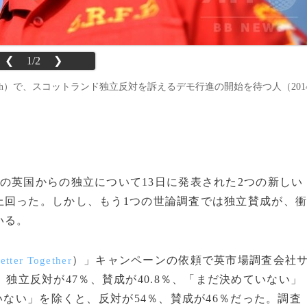
❮
1/2
❯
burgh）で、スコットランド独立反対を訴えるデモ行進の開始を待つ人（201
の英国からの独立について13日に発表された2つの新しい
上回った。しかし、もう1つの世論調査では独立賛成が、
いる。
）」キャンペーンの依頼で英市場調査会社
etter Together
独立反対が47％、賛成が40.8％、「まだ決めていない」
いない」を除くと、反対が54％、賛成が46％だった。調査