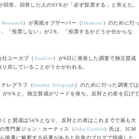
4人が回答。回答した人の93％が「必ず投票する」と答えた。
）が英紙オブザーバー（
）のために行
 Research
Observer
.3％、「投票しない」が2％、「投票するかどうか分からな
会社ユーガブ（
）が6日に発表した調査で独立賛成
YouGov
取り戻していることがうかがわれる。
・テレグラフ（
）のために行った調査で
Sunday Telegraph
い」が9％と、独立賛成がリードを保ち、反対との差を広げ
くと賛成は54％となり、反対との差はこれまでで最も大
査の専門家ジョン・カーティス（
）氏は、ICM
John Curtice
から慎重に解釈する必要があると自身のブログで指摘した