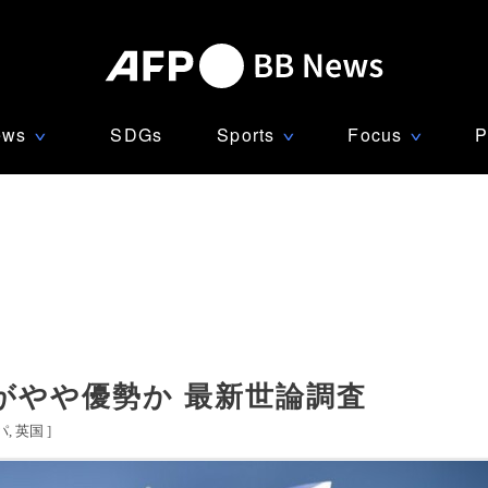
ews
SDGs
Sports
Focus
P
∨
∨
∨
がやや優勢か 最新世論調査
パ
英国
]