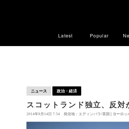
Latest
Popular
N
ニュース
政治・経済
スコットランド独立、反対
2014年9月14日 7:54
発信地：エディンバラ/英国 [
ヨーロッ