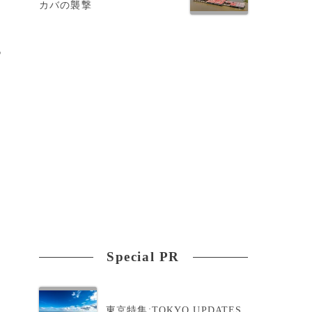
カバの襲撃
っ
は
て
Special PR
。
東京特集:TOKYO UPDATES