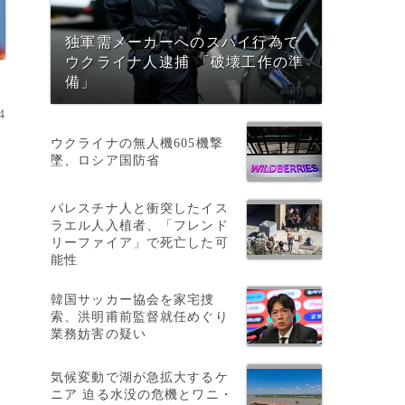
独軍需メーカーへのスパイ行為で
ウクライナ人逮捕 「破壊工作の準
備」
4
ウクライナの無人機605機撃
墜、ロシア国防省
パレスチナ人と衝突したイス
ラエル人入植者、「フレンド
リーファイア」で死亡した可
能性
衝
韓国サッカー協会を家宅捜
索、洪明甫前監督就任めぐり
業務妨害の疑い
サ
気候変動で湖が急拡大するケ
ニア 迫る水没の危機とワニ・