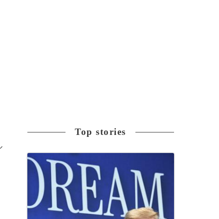
Top stories
ル
の