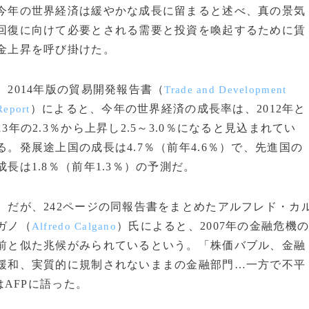
今年の世界経済は緩やかな成長に留まると述べ、真の景気
回復に向けて必要とされる需要と投資を喚起するために賃
金上昇を呼び掛けた。
2014年版の貿易開発報告書（
Trade and Development
）によると、今年の世界経済の成長率は、2012年と
Report
13年の2.3％から上昇し2.5～3.0％になると見込まれてい
る。発展途上国の成長は4.7％（前年4.6％）で、先進国の
成長は1.8％（前年1.3％）の予測だ。
だが、242ページの同報告書をまとめたアルフレド・カ
ガノ（
）氏によると、2007年の金融危機
Alfredo Calgano
前と似た兆候がみられているという。「株価バブル、金融
緩和、実質的に規制されないままの金融部門…一方で不平
AFPに語った。