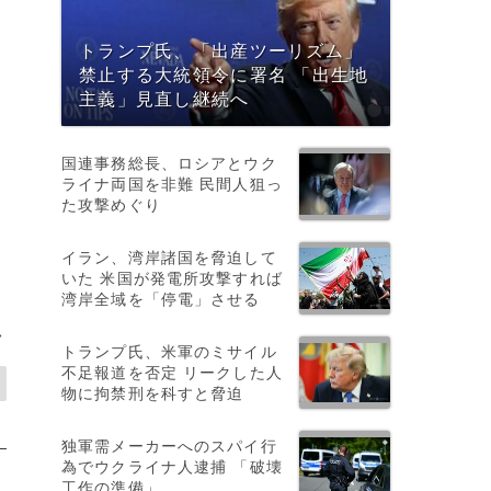
トランプ氏、「出産ツーリズム」
禁止する大統領令に署名 「出生地
主義」見直し継続へ
国連事務総長、ロシアとウク
ライナ両国を非難 民間人狙っ
た攻撃めぐり
イラン、湾岸諸国を脅迫して
いた 米国が発電所攻撃すれば
湾岸全域を「停電」させる
>
トランプ氏、米軍のミサイル
不足報道を否定 リークした人
物に拘禁刑を科すと脅迫
独軍需メーカーへのスパイ行
為でウクライナ人逮捕 「破壊
工作の準備」