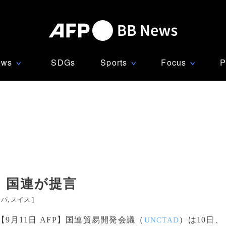
ews
SDGs
Sports
Focus
P
∨
∨
∨
、国連が提言
ッパ
スイス
]
【9月11日 AFP】国連貿易開発会議（
）は10日、
UNCTAD