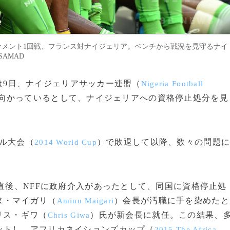
決勝トーナメント1回戦、フランス対ナイジェリア。ベンチから戦況を見守るナイ
SAMAD
は9日、ナイジェリアサッカー連盟（
Nigeria Football
向かっているとして、ナイジェリアへの資格停止処分を見
ル大会（
）で敗退して以降、数々の問題
2014 World Cup
直後、NFFに政府介入があったとして、同国に資格停止処
ヌ・マイガリ（
）会長が汚職に手を染めたと
Aminu Maigari
リス・ギワ（
）氏が新会長に就任。この結果、
Chris Giwa
ットし、アフリカネイションズカップ（
2015 The Africa