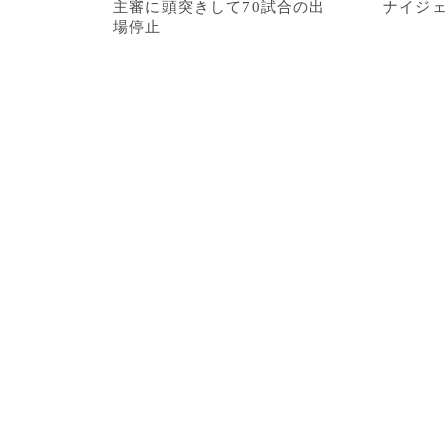
主審に頭突きして70試合の出
ナイジェ
場停止