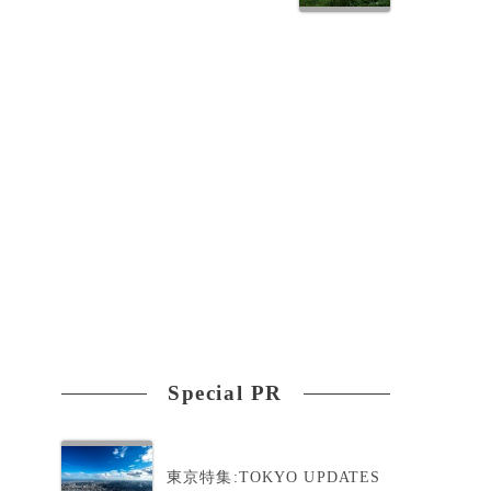
陣
Special PR
東京特集:TOKYO UPDATES