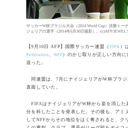
サッカーW杯ブラジル大会（2014 World Cup）
ジェリアの選手（2014年6月30日撮影）。(c)AFP/JEWEL 
【9月10日 AFP】国際サッカー連盟（
）
FIFA
、
）のかじ取りが正しい方向に
Federation
NFF
送った。
同連盟は、7月にナイジェリアがW杯ブラジ
直面していた。
FIFAはナイジェリアがW杯から姿を消した
分を科したことを発表した。その後も、アミ
してNFFからその地位をはく奪されると、ク
くの審判、クラブ、選手がリーグ戦をボイコ