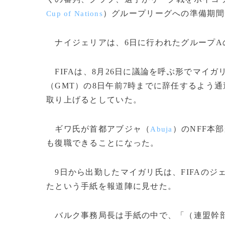
）グループリーグへの準備期間
Cup of Nations
ナイジェリアは、6日に行われたグループAの
FIFAは、8月26日に議論を呼ぶ形でマイ
（GMT）の8日午前7時までに辞任するよう
取り上げるとしていた。
ギワ氏が首都アブジャ（
）のNFF本
Abuja
も復職できることになった。
9日から出勤したマイガリ氏は、FIFAのジ
たという手紙を報道陣に見せた。
バルク事務局長は手紙の中で、「（連盟幹部