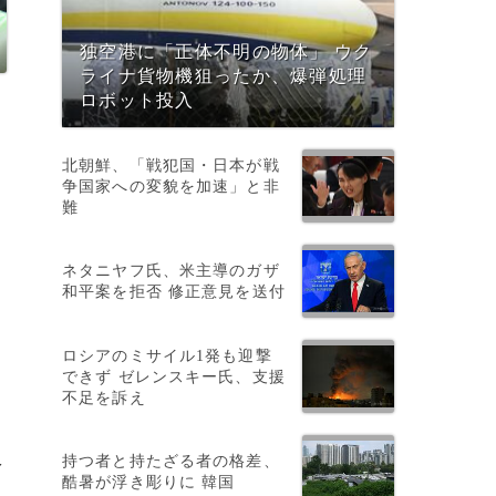
独空港に「正体不明の物体」 ウク
ライナ貨物機狙ったか、爆弾処理
ロボット投入
北朝鮮、「戦犯国・日本が戦
争国家への変貌を加速」と非
難
ネタニヤフ氏、米主導のガザ
和平案を拒否 修正意見を送付
に
ロシアのミサイル1発も迎撃
できず ゼレンスキー氏、支援
不足を訴え
持つ者と持たざる者の格差、
多
酷暑が浮き彫りに 韓国