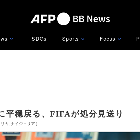
ews
SDGs
Sports
Focus
P
∨
∨
∨
平穏戻る、FIFAが処分見送り
フリカ
ナイジェリア
]