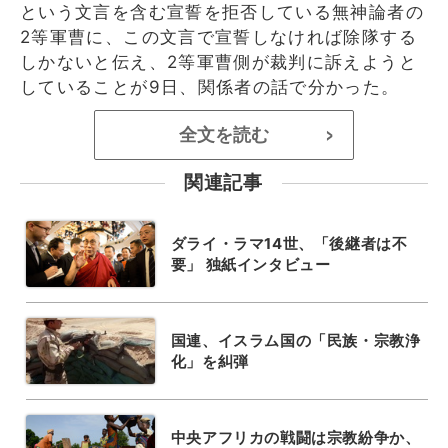
という文言を含む宣誓を拒否している無神論者の
2等軍曹に、この文言で宣誓しなければ除隊する
しかないと伝え、2等軍曹側が裁判に訴えようと
していることが9日、関係者の話で分かった。
全文を読む
>
関連記事
ダライ・ラマ14世、「後継者は不
要」 独紙インタビュー
国連、イスラム国の「民族・宗教浄
化」を糾弾
中央アフリカの戦闘は宗教紛争か、