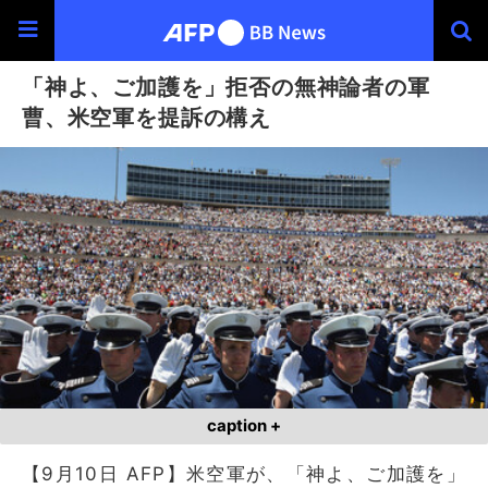
「神よ、ご加護を」拒否の無神論者の軍
曹、米空軍を提訴の構え
caption +
【9月10日 AFP】米空軍が、「神よ、ご加護を」