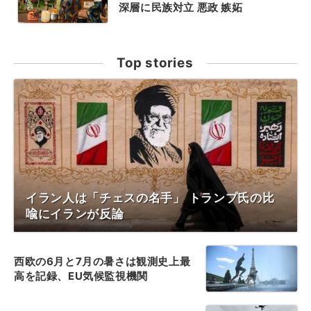
深層に民族対立 悪政 嫉妬
Top stories
イラン人は「チェスの名手」 トランプ氏の比
喩にイランが反論
西欧の6月と7月の暑さは観測史上最
高を記録、EU気候監視機関