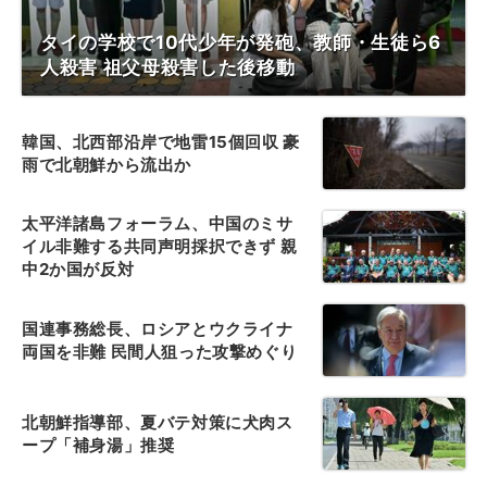
タイの学校で10代少年が発砲、教師・生徒ら6
人殺害 祖父母殺害した後移動
韓国、北西部沿岸で地雷15個回収 豪
雨で北朝鮮から流出か
太平洋諸島フォーラム、中国のミサ
イル非難する共同声明採択できず 親
中2か国が反対
国連事務総長、ロシアとウクライナ
両国を非難 民間人狙った攻撃めぐり
北朝鮮指導部、夏バテ対策に犬肉ス
ープ「補身湯」推奨