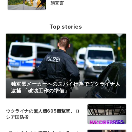
態宣言
Top stories
独軍需メーカーへのスパイ行為でウクライナ人
逮捕 「破壊工作の準備」
ウクライナの無人機605機撃墜、ロ
シア国防省