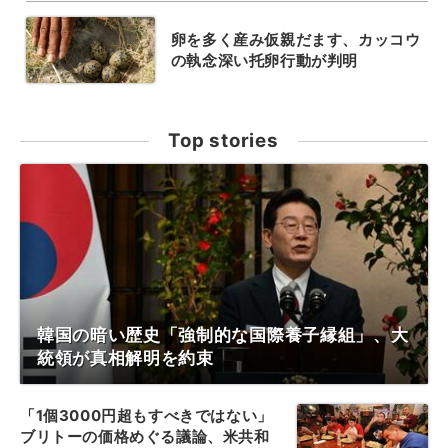
卵を多く産み仮親だます、カッコウ
の執念深い托卵行動が判明
Top stories
韓国の暗い歴史「強制的な国際養子縁組」、大
統領が真相解明を約束
「1個3000円超もすべきではない」
ブリトーの価格めぐる議論、米共和