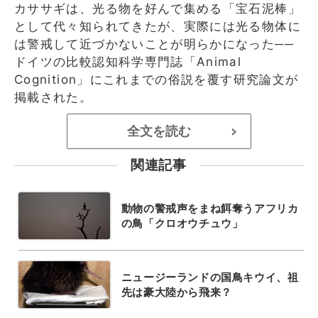
カササギは、光る物を好んで集める「宝石泥棒」
として代々知られてきたが、実際には光る物体に
は警戒して近づかないことが明らかになった──
ドイツの比較認知科学専門誌「Animal
Cognition」にこれまでの俗説を覆す研究論文が
掲載された。
全文を読む
>
関連記事
動物の警戒声をまね餌奪うアフリカ
の鳥「クロオウチュウ」
ニュージーランドの国鳥キウイ、祖
先は豪大陸から飛来？