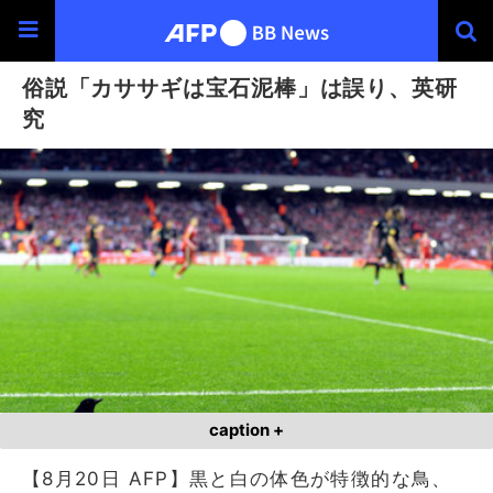
俗説「カササギは宝石泥棒」は誤り、英研
究
caption +
【8月20日 AFP】黒と白の体色が特徴的な鳥、