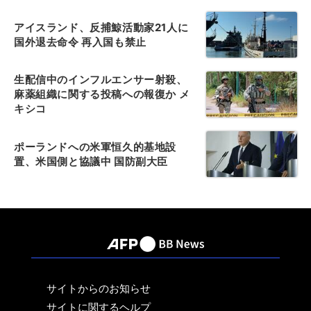
アイスランド、反捕鯨活動家21人に
国外退去命令 再入国も禁止
生配信中のインフルエンサー射殺、
麻薬組織に関する投稿への報復か メ
キシコ
ポーランドへの米軍恒久的基地設
置、米国側と協議中 国防副大臣
サイトからのお知らせ
サイトに関するヘルプ