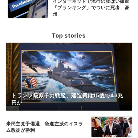
インターネットで流行の腹ばい撮影
「プランキング」でついに死者、豪
州
Top stories
トランプ級原子力戦艦、建造費は15隻で43兆
円か
米民主党予備選、急進左派のイスラ
ム教徒が勝利