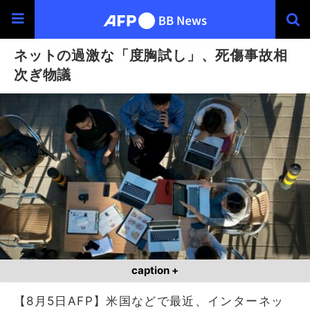
ネットの過激な「度胸試し」、死傷事故相
次ぎ物議
caption +
【8月5日AFP】米国などで最近、インターネッ