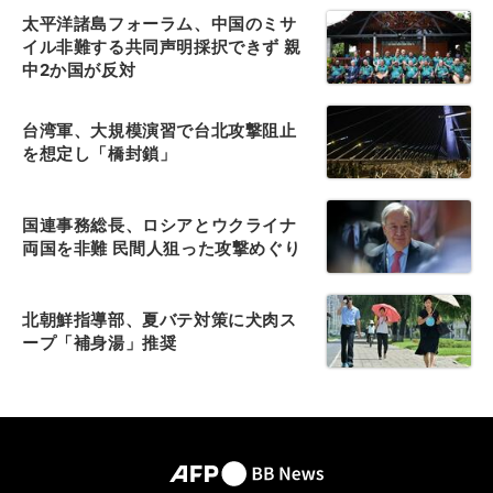
太平洋諸島フォーラム、中国のミサ
イル非難する共同声明採択できず 親
中2か国が反対
台湾軍、大規模演習で台北攻撃阻止
を想定し「橋封鎖」
国連事務総長、ロシアとウクライナ
両国を非難 民間人狙った攻撃めぐり
北朝鮮指導部、夏バテ対策に犬肉ス
ープ「補身湯」推奨