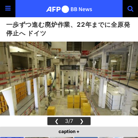
一歩ずつ進む廃炉作業、22年までに全原発
停止へ ドイツ
❮
3/7
❯
caption +