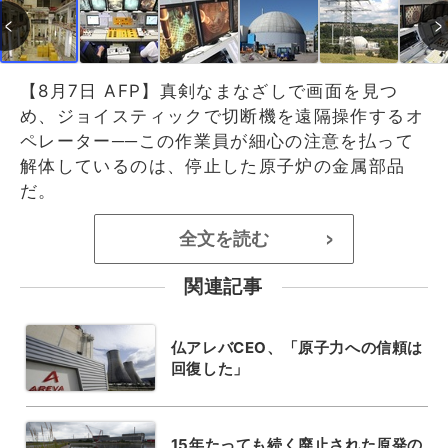
【8月7日 AFP】真剣なまなざしで画面を見つ
め、ジョイスティックで切断機を遠隔操作するオ
ペレーター──この作業員が細心の注意を払って
解体しているのは、停止した原子炉の金属部品
だ。
全文を読む
>
関連記事
仏アレバCEO、「原子力への信頼は
回復した」
15年たっても続く廃止された原発の