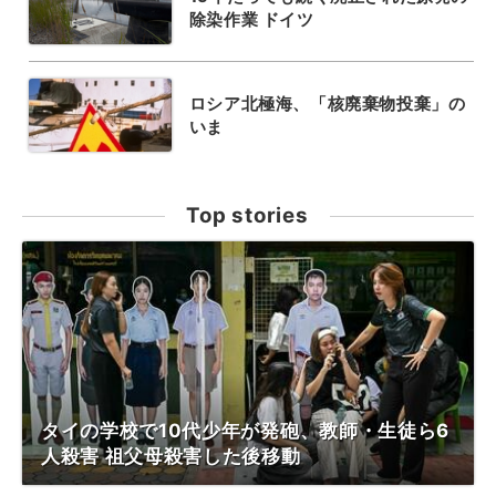
除染作業 ドイツ
ロシア北極海、「核廃棄物投棄」の
いま
Top stories
タイの学校で10代少年が発砲、教師・生徒ら6
人殺害 祖父母殺害した後移動