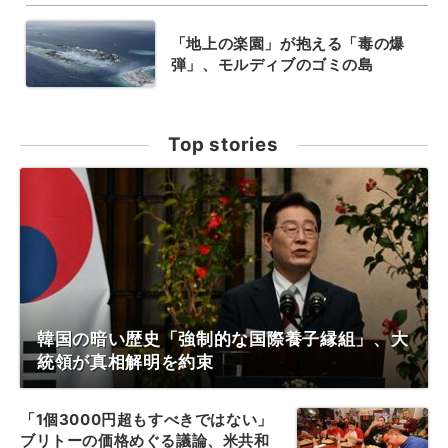
「地上の楽園」が抱える「毒の爆
弾」、モルディブのゴミの島
Top stories
韓国の暗い歴史「強制的な国際養子縁組」、大
統領が真相解明を約束
「1個3000円超もすべきではない」
ブリトーの価格めぐる議論、米共和