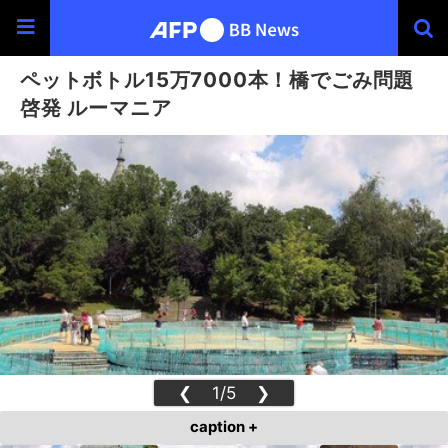
ペットボトル15万7000本！橋でごみ問題
啓発 ルーマニア
❮
1/5
❯
caption +