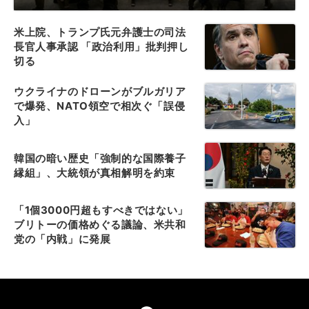
米上院、トランプ氏元弁護士の司法
長官人事承認 「政治利用」批判押し
切る
ウクライナのドローンがブルガリア
で爆発、NATO領空で相次ぐ「誤侵
入」
韓国の暗い歴史「強制的な国際養子
縁組」、大統領が真相解明を約束
「1個3000円超もすべきではない」
ブリトーの価格めぐる議論、米共和
党の「内戦」に発展