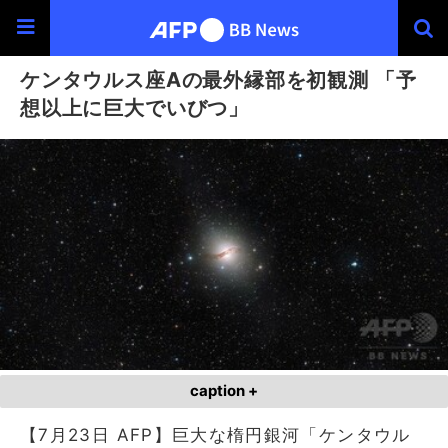
ケンタウルス座Aの最外縁部を初観測 「予
想以上に巨大でいびつ」
caption +
【7月23日 AFP】巨大な楕円銀河「ケンタウル