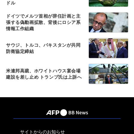
ドル
ドイツでメルツ首相が辞任計画と主
張する偽動画拡散、背後にロシア系
情報工作組織
サウジ、トルコ、パキスタンが共同
防衛協定締結
米連邦高裁、ホワイトハウス宴会場
建設を差し止め トランプ氏は上訴へ
サイトからのお知らせ