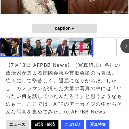
caption +
作成中
画像作成中
【7月13日 AFPBB News】（写真追加）各国の
政治家が集まる国際会議や首脳会談の写真は、
往々にして堅苦しく、退屈になりがちだ。しか
し、カメラマンが撮った大量の写真の中には「い
ったい何を話していたんだろう」と思うようなも
のもー。ここでは、AFPのアーカイブの中からそ
んな写真を集めてみた。(c)AFPBB News
ニュース
政治・経済
こぼれ話
写真特集