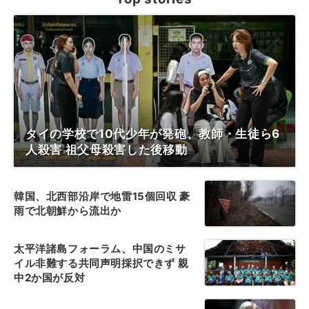
タイの学校で10代少年が発砲、教師・生徒ら6
人殺害 祖父母殺害した後移動
韓国、北西部沿岸で地雷15個回収 豪
雨で北朝鮮から流出か
太平洋諸島フォーラム、中国のミサ
イル非難する共同声明採択できず 親
中2か国が反対