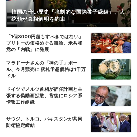
韓国の暗い歴史「強制的な国際養子縁組」、大
統領が真相解明を約束
「1個3000円超もすべきではない」
ブリトーの価格めぐる議論、米共和
党の「内戦」に発展
マラドーナさんの「神の手」ボー
ル、今月競売に 落札予想価格は1千万
ドル
ドイツでメルツ首相が辞任計画と主
張する偽動画拡散、背後にロシア系
情報工作組織
サウジ、トルコ、パキスタンが共同
防衛協定締結