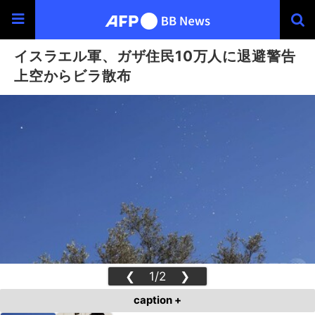
イスラエル軍、ガザ住民10万人に退避警告
上空からビラ散布
❮
1/2
❯
caption +