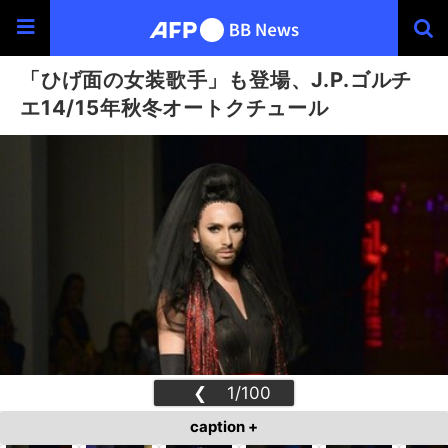
「ひげ面の女装歌手」も登場、J.P.ゴルチ
エ14/15年秋冬オートクチュール
❮
1/100
❯
caption +