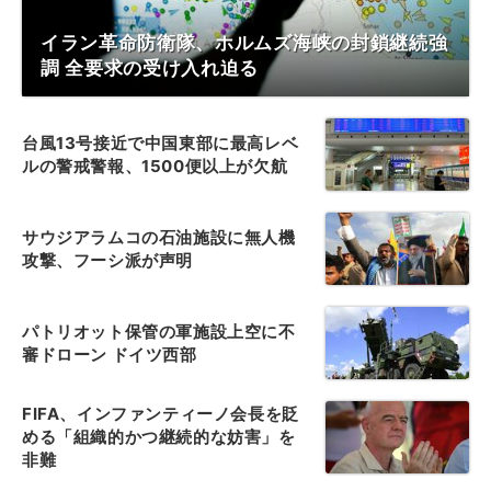
イラン革命防衛隊、ホルムズ海峡の封鎖継続強
調 全要求の受け入れ迫る
台風13号接近で中国東部に最高レベ
ルの警戒警報、1500便以上が欠航
サウジアラムコの石油施設に無人機
攻撃、フーシ派が声明
パトリオット保管の軍施設上空に不
審ドローン ドイツ西部
FIFA、インファンティーノ会長を貶
める「組織的かつ継続的な妨害」を
非難