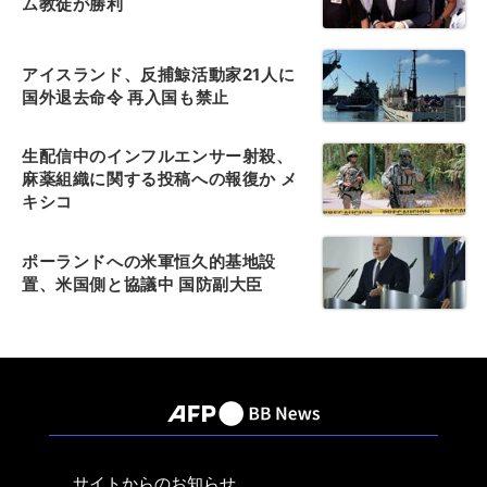
ム教徒が勝利
アイスランド、反捕鯨活動家21人に
国外退去命令 再入国も禁止
生配信中のインフルエンサー射殺、
麻薬組織に関する投稿への報復か メ
キシコ
ポーランドへの米軍恒久的基地設
置、米国側と協議中 国防副大臣
サイトからのお知らせ