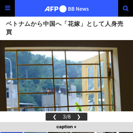
ベトナムから中国へ「花嫁」として人身売
買
❮
3/8
❯
caption +