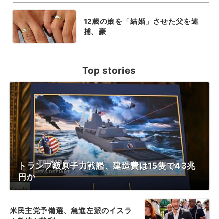
12歳の娘を「結婚」させた父を逮
捕、豪
Top stories
トランプ級原子力戦艦、建造費は15隻で43兆
円か
米民主党予備選、急進左派のイスラ