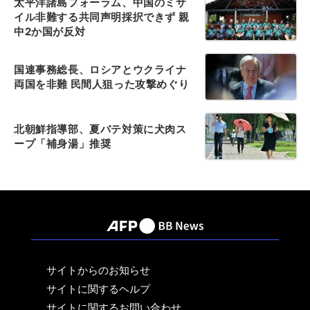
太平洋諸島フォーラム、中国のミサ
イル非難する共同声明採択できず 親
中2か国が反対
国連事務総長、ロシアとウクライナ
両国を非難 民間人狙った攻撃めぐり
北朝鮮指導部、夏バテ対策に犬肉ス
ープ「補身湯」推奨
サイトからのお知らせ
サイトに関するヘルプ
サイトに関するお問い合わせ