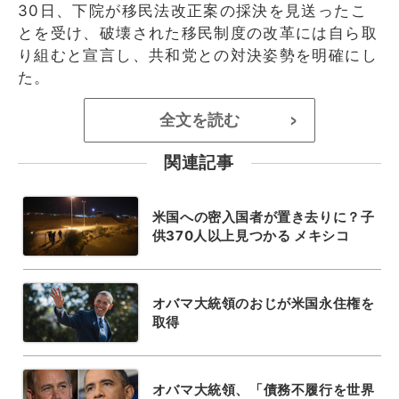
30日、下院が移民法改正案の採決を見送ったこ
とを受け、破壊された移民制度の改革には自ら取
り組むと宣言し、共和党との対決姿勢を明確にし
た。
全文を読む
>
関連記事
米国への密入国者が置き去りに？子
供370人以上見つかる メキシコ
オバマ大統領のおじが米国永住権を
取得
オバマ大統領、「債務不履行を世界