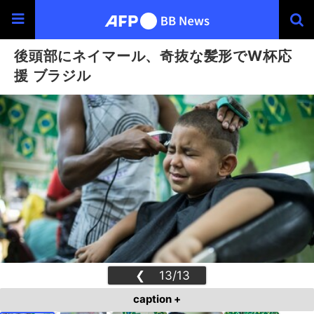
後頭部にネイマール、奇抜な髪形でW杯応
援 ブラジル
❮
13/13
❯
caption +