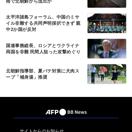
雨で北朝鮮から流出か
太平洋諸島フォーラム、中国のミサ
イル非難する共同声明採択できず 親
中2か国が反対
国連事務総長、ロシアとウクライナ
両国を非難 民間人狙った攻撃めぐり
北朝鮮指導部、夏バテ対策に犬肉ス
ープ「補身湯」推奨
サイトからのお知らせ