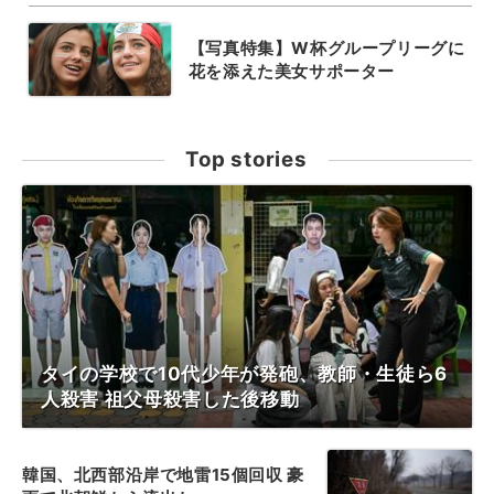
【写真特集】W杯グループリーグに
花を添えた美女サポーター
Top stories
タイの学校で10代少年が発砲、教師・生徒ら6
人殺害 祖父母殺害した後移動
韓国、北西部沿岸で地雷15個回収 豪