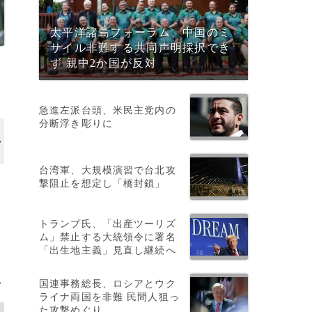
太平洋諸島フォーラム、中国のミ
サイル非難する共同声明採択でき
ず 親中2か国が反対
急進左派台頭、米民主党内の
分断浮き彫りに
台湾軍、大規模演習で台北攻
撃阻止を想定し「橋封鎖」
ネ
トランプ氏、「出産ツーリズ
ム」禁止する大統領令に署名
「出生地主義」見直し継続へ
>
国連事務総長、ロシアとウク
ライナ両国を非難 民間人狙っ
た攻撃めぐり