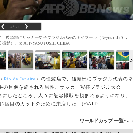
❮
2/13
❯
店で、後頭部にサッカー男子ブラジル代表のネイマール（Neymar da Silva
撮影）。(c)AFP/YASUYOSHI CHIBA
（
）の理髪店で、後頭部にブラジル代表の
Rio de Janeiro
手の肖像を施される男性。サッカーW杯ブラジル大会
形にしたところ、人々に記念撮影を頼まれるようになり、
度目のカットのために来店した。(c)AFP
ワールドカップ 一覧へ