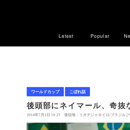
Latest
Popular
N
ワールドカップ
こぼれ話
後頭部にネイマール、奇抜
2014年7月1日 10:25
発信地：リオデジャネイロ/ブラジル [