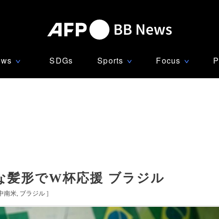
ews
SDGs
Sports
Focus
P
∨
∨
∨
な髪形でW杯応援 ブラジル
中南米
ブラジル
]