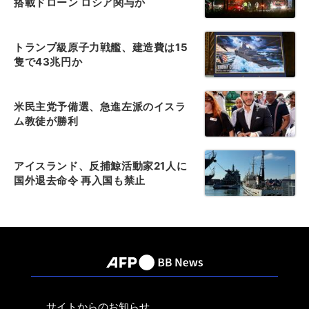
搭載ドローン ロシア関与か
トランプ級原子力戦艦、建造費は15
隻で43兆円か
米民主党予備選、急進左派のイスラ
ム教徒が勝利
アイスランド、反捕鯨活動家21人に
国外退去命令 再入国も禁止
サイトからのお知らせ