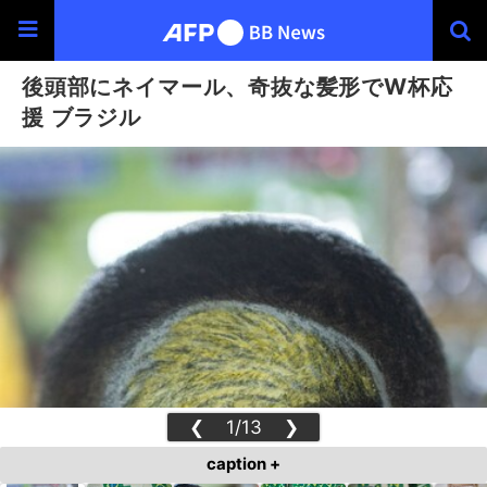
後頭部にネイマール、奇抜な髪形でW杯応
援 ブラジル
❮
1/13
❯
caption +