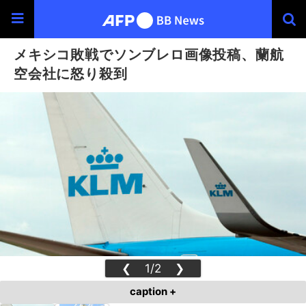
メキシコ敗戦でソンブレロ画像投稿、蘭航
空会社に怒り殺到
❮
1/2
❯
caption +