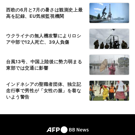
西欧の6月と7月の暑さは観測史上最
高を記録、EU気候監視機関
ウクライナの無人機攻撃によりロシ
ア中部で12人死亡、39人負傷
台風13号、中国上陸後に勢力弱まる
東部では交通に影響
インドネシアの聖職者団体、独立記
念行事で男性が「女性の服」を着な
いよう警告