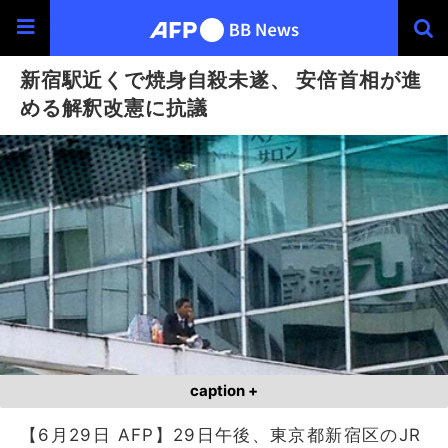
新宿駅近くで焼身自殺未遂、 安倍首相が進
める解釈改憲に抗議
caption +
【6月29日 AFP】29日午後、東京都新宿区のJR