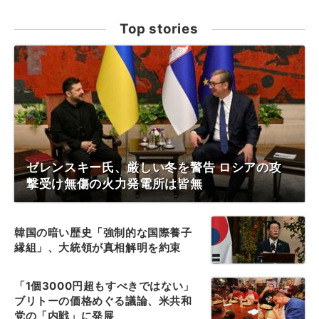
Top stories
ゼレンスキー氏、厳しい冬を警告 ロシアの攻
撃受け無傷の火力発電所は皆無
韓国の暗い歴史「強制的な国際養子
縁組」、大統領が真相解明を約束
「1個3000円超もすべきではない」
ブリトーの価格めぐる議論、米共和
党の「内戦」に発展