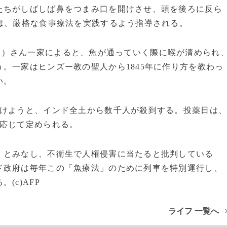
たちがしばしば鼻をつまみ口を開けさせ、頭を後ろに反ら
は、厳格な食事療法を実践するよう指導される。
）さん一家によると、魚が通っていく際に喉が清められ
d
。一家はヒンズー教の聖人から1845年に作り方を教わっ
い。
けようと、インド全土から数千人が殺到する。投薬日は
に応じて定められる。
とみなし、不衛生で人権侵害に当たると批判している
ド政府は毎年この「魚療法」のために列車を特別運行し、
(c)AFP
ライフ 一覧へ