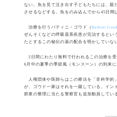
ない。魚を見て泣き出す子どもたちには、親
させるなどする。魚をのみ込んでから45日間
治療を行うバティニ・ゴウド（
Bathini Gou
ぜんそくなどの呼吸器系疾患が完治するという
たとするこの秘伝の薬の配合を明かしていな
2日間にわたり無料で行われるこの治療を受
6月中の夏季の季節風（モンスーン）の到来
人権団体や医師らはこの療法を「非科学的」
が、ゴウド一家はそれを一蹴している。イン
群衆の整理に当たる警察官も追加動員している。