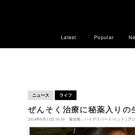
Latest
Popular
N
ニュース
ライフ
ぜんそく治療に秘薬入りの
2014年6月13日 16:16
発信地：ハイデラバード/インド [
ア