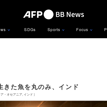
ews
SDGs
Sports
Focus
P
∨
∨
∨
生きた魚を丸のみ、インド
ジア・オセアニア
インド
]