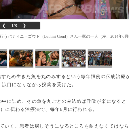
❮
1/8
❯
うバティニ・ゴウド（Bathini Goud）さん一家の一人（左、2014年6月
くを治すため生きた魚を丸のみするという毎年恒例の伝統治療
、涙目になりながら投薬を受けた。
中に詰め、その魚を丸ごとのみ込めば呼吸が楽になると
）に伝わる治療法で、毎年6月に行われる。
d
ていく。患者は戻しそうになるところを耐えなくてはな