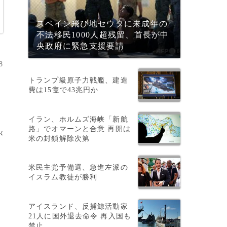
スペイン飛び地セウタに未成年の
不法移民1000人超残留、首長が中
央政府に緊急支援要請
8
トランプ級原子力戦艦、建造
費は15隻で43兆円か
イラン、ホルムズ海峡「新航
路」でオマーンと合意 再開は
が
米の封鎖解除次第
米民主党予備選、急進左派の
イスラム教徒が勝利
アイスランド、反捕鯨活動家
21人に国外退去命令 再入国も
ら
禁止