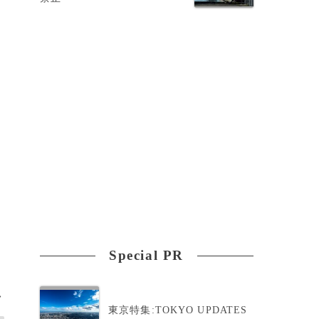
、
、
Special PR
>
東京特集:TOKYO UPDATES