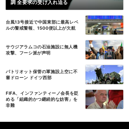
調 全要求の受け入れ迫る
台風13号接近で中国東部に最高レベ
ルの警戒警報、1500便以上が欠航
サウジアラムコの石油施設に無人機
攻撃、フーシ派が声明
パトリオット保管の軍施設上空に不
審ドローン ドイツ西部
FIFA、インファンティーノ会長を貶
める「組織的かつ継続的な妨害」を
非難