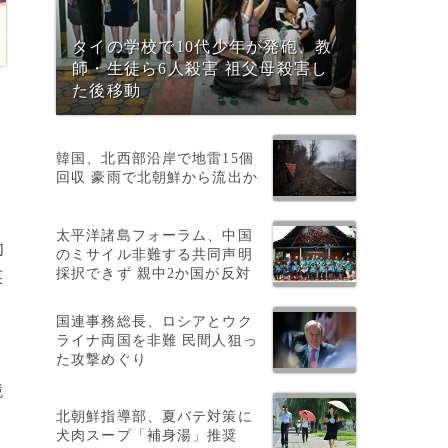
タイの学校で10代少年が発砲、教
師・生徒ら6人殺害 祖父母殺害し
た後移動
韓国、北西部沿岸で地雷15個
回収 豪雨で北朝鮮から流出か
太平洋諸島フォーラム、中国
肉
のミサイル非難する共同声明
採択できず 親中2か国が反対
英
国連事務総長、ロシアとウク
ライナ両国を非難 民間人狙っ
た攻撃めぐり
競
北朝鮮指導部、夏バテ対策に
犬肉スープ「補身湯」推奨