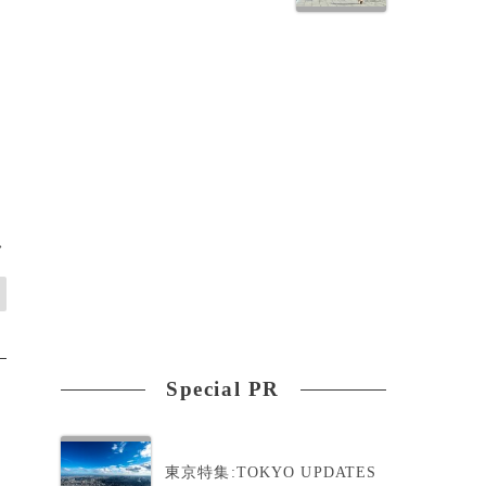
>
Special PR
東京特集:TOKYO UPDATES