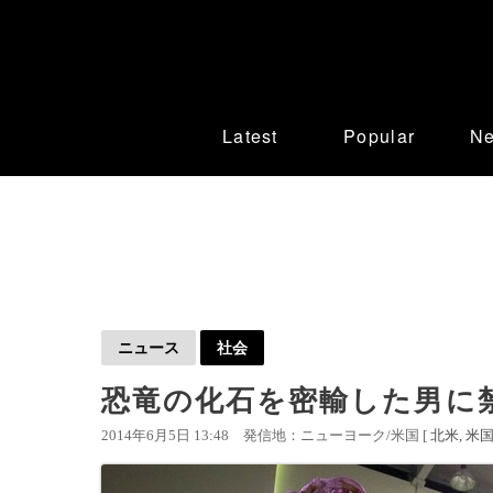
Latest
Popular
N
ニュース
社会
恐竜の化石を密輸した男に禁
2014年6月5日 13:48
発信地：ニューヨーク/米国 [
北米
米