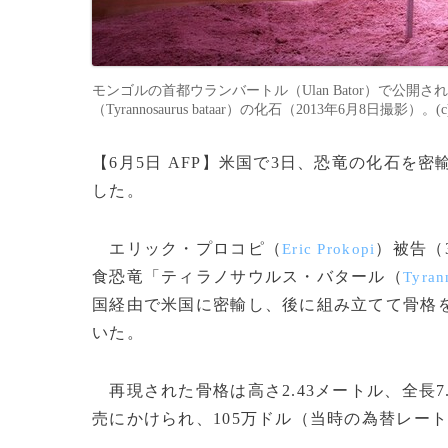
モンゴルの首都ウランバートル（Ulan Bator）で公
（Tyrannosaurus bataar）の化石（2013年6月8日撮影）。(c
【6月5日 AFP】米国で3日、恐竜の化石を
した。
エリック・プロコピ（
）被告（
Eric Prokopi
食恐竜「ティラノサウルス・バタール（
Tyran
国経由で米国に密輸し、後に組み立てて骨格を
いた。
再現された骨格は高さ2.43メートル、全長7.
売にかけられ、105万ドル（当時の為替レート