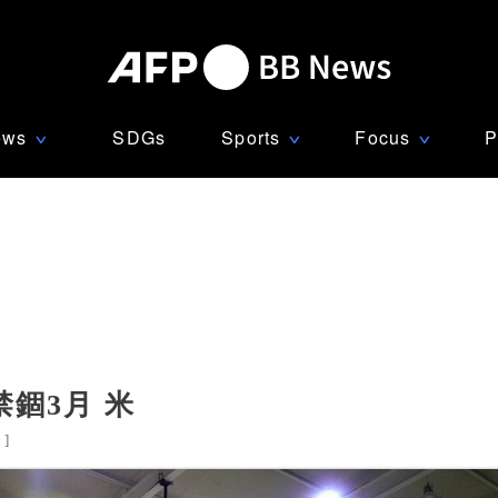
ews
SDGs
Sports
Focus
P
∨
∨
∨
錮3月 米
国
]