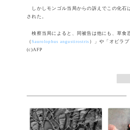
しかしモンゴル当局からの訴えでこの化石は1
された。
検察当局によると、同被告は他にも、草食恐
（
）」や「オビラプ
Saurolophus angustirostris
(c)AFP