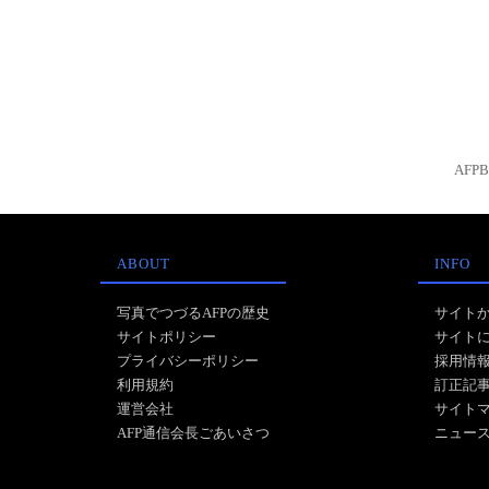
AFP
ABOUT
INFO
写真でつづるAFPの歴史
サイト
サイトポリシー
サイト
プライバシーポリシー
採用情
利用規約
訂正記
運営会社
サイト
AFP通信会長ごあいさつ
ニュー