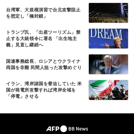
台湾軍、大規模演習で台北攻撃阻止
を想定し「橋封鎖」
トランプ氏、「出産ツーリズム」禁
止する大統領令に署名 「出生地主
義」見直し継続へ
国連事務総長、ロシアとウクライナ
両国を非難 民間人狙った攻撃めぐり
イラン、湾岸諸国を脅迫していた 米
国が発電所攻撃すれば湾岸全域を
「停電」させる