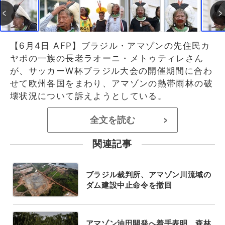
【6月4日 AFP】ブラジル・アマゾンの先住民カ
ヤポの一族の長老ラオーニ・メトゥティレさん
が、サッカーW杯ブラジル大会の開催期間に合わ
せて欧州各国をまわり、アマゾンの熱帯雨林の破
壊状況について訴えようとしている。
全文を読む
>
関連記事
ブラジル裁判所、アマゾン川流域の
ダム建設中止命令を撤回
アマゾン油田開発へ着手表明、森林