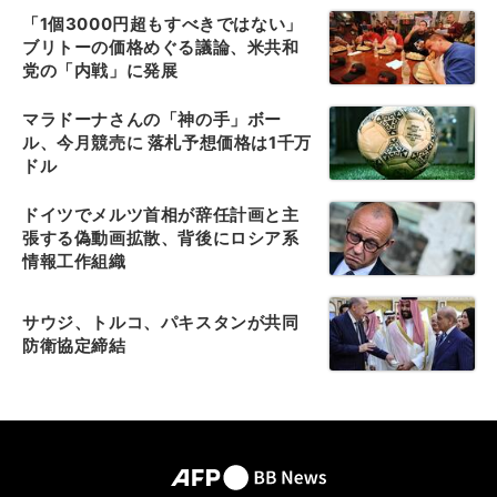
「1個3000円超もすべきではない」
ブリトーの価格めぐる議論、米共和
党の「内戦」に発展
マラドーナさんの「神の手」ボー
ル、今月競売に 落札予想価格は1千万
ドル
ドイツでメルツ首相が辞任計画と主
張する偽動画拡散、背後にロシア系
情報工作組織
サウジ、トルコ、パキスタンが共同
防衛協定締結