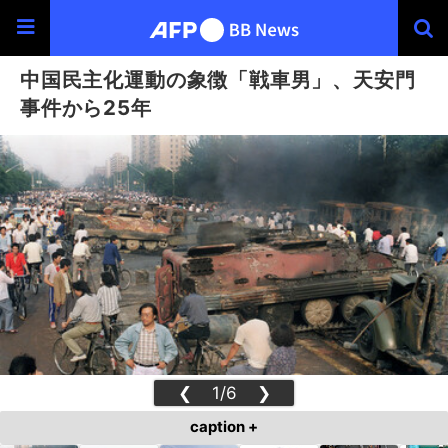
中国民主化運動の象徴「戦車男」、天安門
事件から25年
❮
1/6
❯
caption +