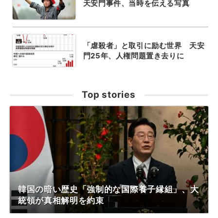
天安門事件、当時を伝える写真
「虐殺者」と取引に励む世界 天安
門25年、人権問題置き去りに
Top stories
韓国の暗い歴史「強制的な国際養子縁組」、大
統領が真相解明を約束