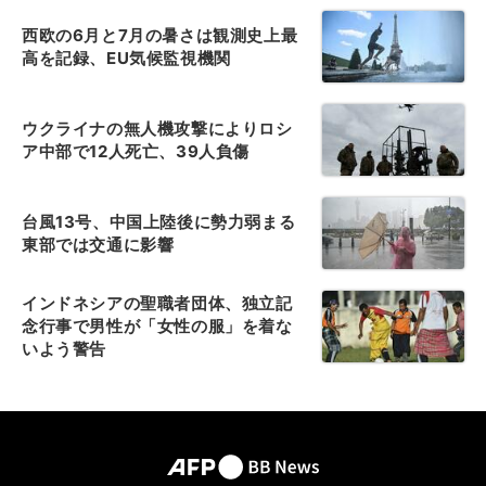
西欧の6月と7月の暑さは観測史上最
高を記録、EU気候監視機関
ウクライナの無人機攻撃によりロシ
ア中部で12人死亡、39人負傷
台風13号、中国上陸後に勢力弱まる
東部では交通に影響
インドネシアの聖職者団体、独立記
念行事で男性が「女性の服」を着な
いよう警告