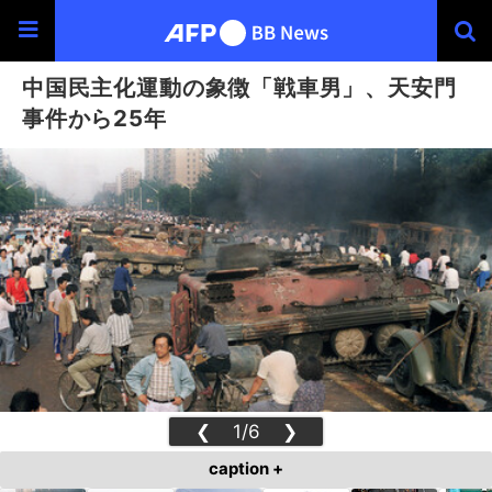
中国民主化運動の象徴「戦車男」、天安門
事件から25年
❮
1/6
❯
caption +