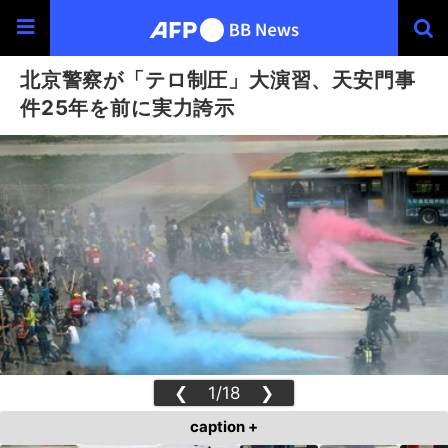
北京警察が「テロ制圧」大演習、天安門事
件25年を前に実力誇示
❮
1/18
❯
caption +