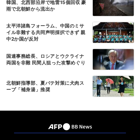
韓国、北西部沿岸で地雷15個回収 豪
雨で北朝鮮から流出か
太平洋諸島フォーラム、中国のミサ
イル非難する共同声明採択できず 親
中2か国が反対
国連事務総長、ロシアとウクライナ
両国を非難 民間人狙った攻撃めぐり
北朝鮮指導部、夏バテ対策に犬肉ス
ープ「補身湯」推奨