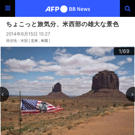
ちょこっと旅気分、米西部の雄大な景色
2014年6月15日 15:27
発信地：米国 [
北米
米国
]
30
33
34
36
39
40
43
44
46
49
60
63
64
66
69
20
23
24
26
29
32
35
37
38
42
45
47
48
50
53
54
56
59
62
65
67
68
22
25
27
28
52
55
57
58
10
13
14
16
19
31
41
61
12
15
17
18
21
51
11
3
4
6
9
2
5
7
8
1
/69
/69
/69
/69
/69
/69
/69
/69
/69
/69
/69
/69
/69
/69
/69
/69
/69
/69
/69
/69
/69
/69
/69
/69
/69
/69
/69
/69
/69
/69
/69
/69
/69
/69
/69
/69
/69
/69
/69
/69
/69
/69
/69
/69
/69
/69
/69
/69
/69
/69
/69
/69
/69
/69
/69
/69
/69
/69
/69
/69
/69
/69
/69
/69
/69
/69
/69
/69
/69