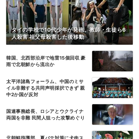
タイの学校で10代少年が発砲、教師・生徒ら6
人殺害 祖父母殺害した後移動
韓国、北西部沿岸で地雷15個回収 豪
雨で北朝鮮から流出か
太平洋諸島フォーラム、中国のミサ
イル非難する共同声明採択できず 親
中2か国が反対
国連事務総長、ロシアとウクライナ
両国を非難 民間人狙った攻撃めぐり
北朝鮮指導部、夏バテ対策に犬肉ス