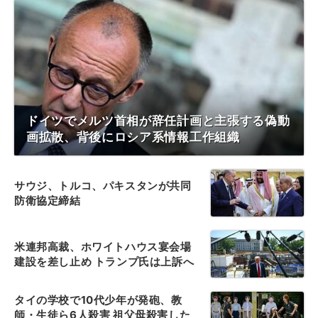
ドイツでメルツ首相が辞任計画と主張する偽動
画拡散、背後にロシア系情報工作組織
サウジ、トルコ、パキスタンが共同
防衛協定締結
米連邦高裁、ホワイトハウス宴会場
建設を差し止め トランプ氏は上訴へ
タイの学校で10代少年が発砲、教
師・生徒ら6人殺害 祖父母殺害した