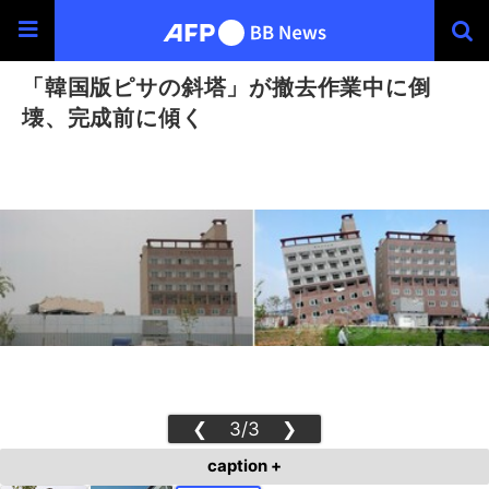
「韓国版ピサの斜塔」が撤去作業中に倒
壊、完成前に傾く
❮
3/3
❯
caption +