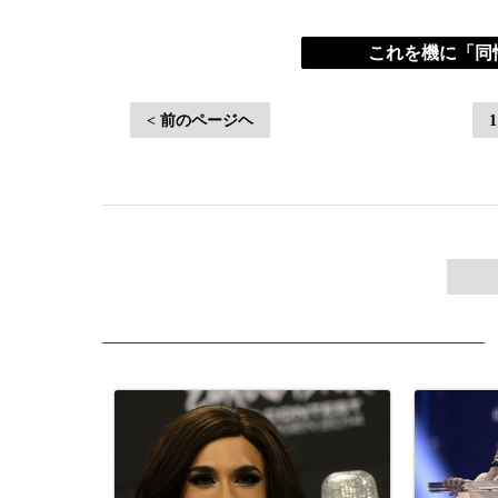
これを機に「同
< 前のページヘ
1