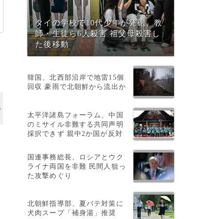
タイの学校で10代少年が発砲、教
師・生徒ら6人殺害 祖父母殺害し
た後移動
韓国、北西部沿岸で地雷15個
回収 豪雨で北朝鮮から流出か
太平洋諸島フォーラム、中国
のミサイル非難する共同声明
採択できず 親中2か国が反対
国連事務総長、ロシアとウク
ライナ両国を非難 民間人狙っ
た攻撃めぐり
北朝鮮指導部、夏バテ対策に
犬肉スープ「補身湯」推奨