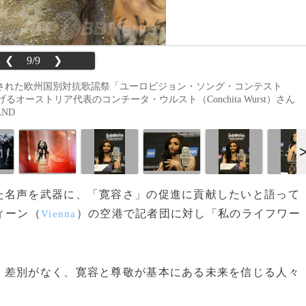
❮
9/9
❯
で開催された欧州国別対抗歌謡祭「ユーロビジョン・ソング・コンテスト
ィーを掲げるオーストリア代表のコンチータ・ウルスト（Conchita Wurst）さん
AND
名声を武器に、「寛容さ」の促進に貢献したいと語って
ィーン（
）の空港で記者団に対し「私のライフワー
Vienna
。
。差別がなく、寛容と尊敬が基本にある未来を信じる人々