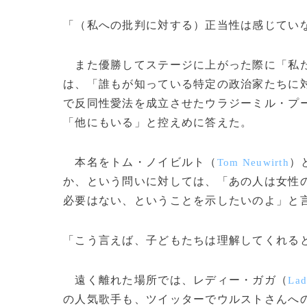
「（私への批判に対する）正当性は感じてい
また優勝してステージに上がった際に「私た
は、「誰もが知っている特定の政治家たちに
で反同性愛法を成立させたウラジーミル・プ
「他にもいる」と控えめに答えた。
本名をトム・ノイビルト（
）
Tom Neuwirth
か、という問いに対しては、「あの人は女性
必要はない、ということを示したいのよ」と
「こう言えば、子どもたちは理解してくれる
遠く離れた場所では、レディー・ガガ（
Lad
の人気歌手も、ツイッターでウルストさんへ