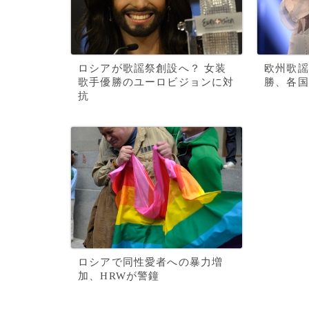
ロシアが歌謡祭創設へ？ 女装
欧州歌謡
歌手優勝のユーロビジョンに対
勝、各国
抗
ロシアで同性愛者への暴力増
加、HRWが警鐘