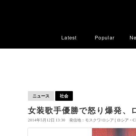
Latest
Popular
N
ニュース
社会
女装歌手優勝で怒り爆発、
2014年5月12日 13:30
発信地：モスクワ/ロシア [
ロシア・CI