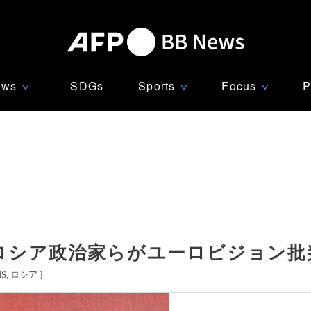
ews
SDGs
Sports
Focus
P
∨
∨
∨
ロシア政治家らがユーロビジョン批
S
ロシア
]