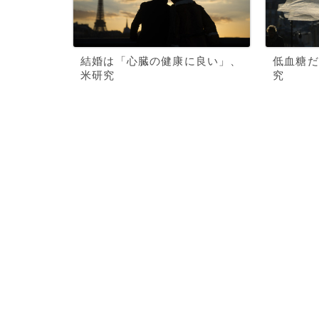
結婚は「心臓の健康に良い」、
低血糖だ
米研究
究