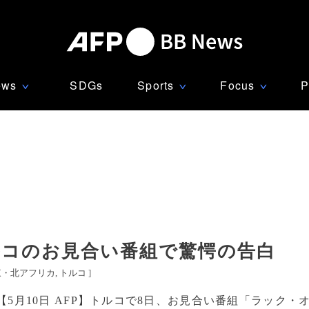
ews
SDGs
Sports
Focus
P
∨
∨
∨
ルコのお見合い番組で驚愕の告白
東・北アフリカ
トルコ
]
【5月10日 AFP】トルコで8日、お見合い番組「ラック・