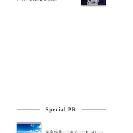
Special PR
東京特集:TOKYO UPDATES