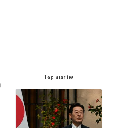
白
に
Top stories
明
2