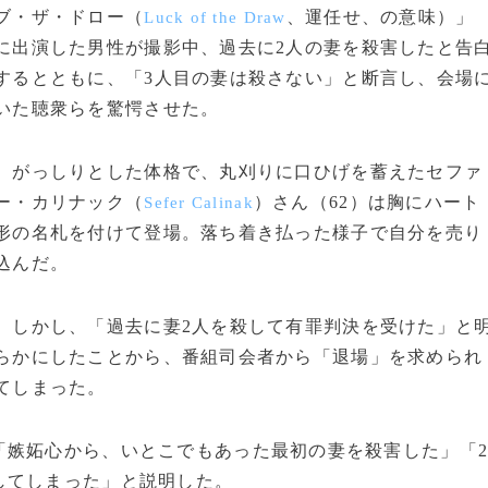
ブ・ザ・ドロー（
、運任せ、の意味）」
Luck of the Draw
に出演した男性が撮影中、過去に2人の妻を殺害したと告
するとともに、「3人目の妻は殺さない」と断言し、会場
いた聴衆らを驚愕させた。
がっしりとした体格で、丸刈りに口ひげを蓄えたセファ
ー・カリナック（
）さん（62）は胸にハート
Sefer Calinak
形の名札を付けて登場。落ち着き払った様子で自分を売り
込んだ。
しかし、「過去に妻2人を殺して有罪判決を受けた」と
らかにしたことから、番組司会者から「退場」を求められ
てしまった。
嫉妬心から、いとこでもあった最初の妻を殺害した」「
してしまった」と説明した。