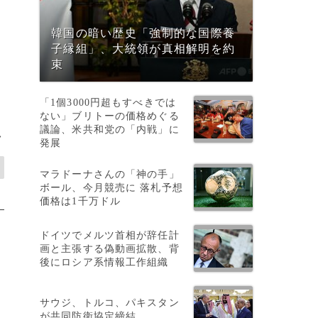
韓国の暗い歴史「強制的な国際養
子縁組」、大統領が真相解明を約
束
「1個3000円超もすべきでは
ない」ブリトーの価格めぐる
議論、米共和党の「内戦」に
>
発展
マラドーナさんの「神の手」
ボール、今月競売に 落札予想
価格は1千万ドル
ドイツでメルツ首相が辞任計
画と主張する偽動画拡散、背
後にロシア系情報工作組織
サウジ、トルコ、パキスタン
が共同防衛協定締結