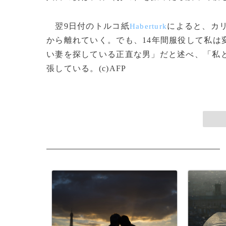
翌9日付のトルコ紙
によると、カ
Haberturk
から離れていく。でも、14年間服役して私は
い妻を探している正直な男」だと述べ、「私
張している。(c)AFP