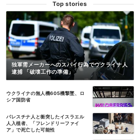
Top stories
独軍需メーカーへのスパイ行為でウクライナ人
逮捕 「破壊工作の準備」
ウクライナの無人機605機撃墜、ロ
シア国防省
パレスチナ人と衝突したイスラエル
人入植者、「フレンドリーファイ
ア」で死亡した可能性