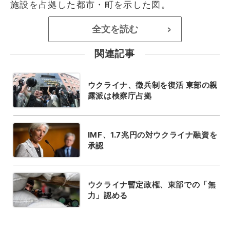
施設を占拠した都市・町を示した図。
全文を読む
>
関連記事
ウクライナ、徴兵制を復活 東部の親
露派は検察庁占拠
IMF、1.7兆円の対ウクライナ融資を
承認
ウクライナ暫定政権、東部での「無
力」認める