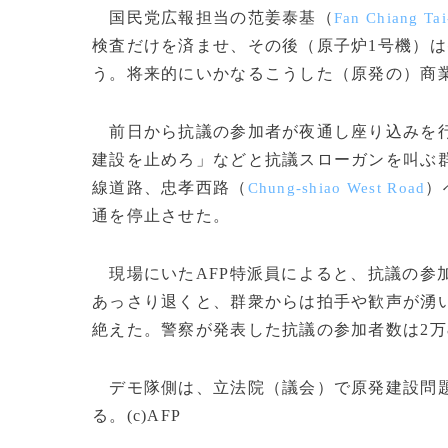
国民党広報担当の范姜泰基（
Fan Chiang Tai
検査だけを済ませ、その後（原子炉1号機）は
う。将来的にいかなるこうした（原発の）商
前日から抗議の参加者が夜通し座り込みを行
建設を止めろ」などと抗議スローガンを叫ぶ
線道路、忠孝西路（
）
Chung-shiao West Road
通を停止させた。
現場にいたAFP特派員によると、抗議の参加
あっさり退くと、群衆からは拍手や歓声が湧
絶えた。警察が発表した抗議の参加者数は2万8
デモ隊側は、立法院（議会）で原発建設問題
る。(c)AFP