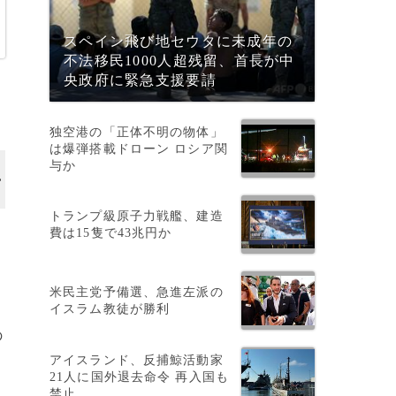
スペイン飛び地セウタに未成年の
不法移民1000人超残留、首長が中
央政府に緊急支援要請
独空港の「正体不明の物体」
は爆弾搭載ドローン ロシア関
与か
トランプ級原子力戦艦、建造
費は15隻で43兆円か
の
米民主党予備選、急進左派の
イスラム教徒が勝利
を
の
アイスランド、反捕鯨活動家
21人に国外退去命令 再入国も
禁止