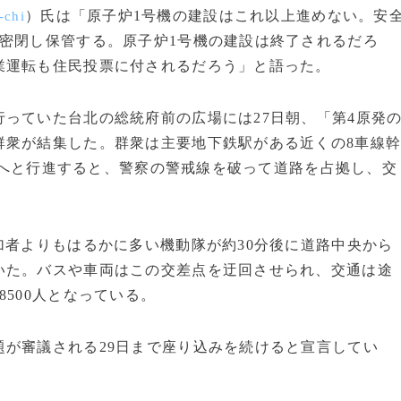
）氏は「原子炉1号機の建設はこれ以上進めない。安
-chi
密閉し保管する。原子炉1号機の建設は終了されるだろ
業運転も住民投票に付されるだろう」と語った。
っていた台北の総統府前の広場には27日朝、「第4原発
群衆が結集した。群衆は主要地下鉄駅がある近くの8車線
へと行進すると、警察の警戒線を破って道路を占拠し、交
者よりもはるかに多い機動隊が約30分後に道路中央から
いた。バスや車両はこの交差点を迂回させられ、交通は途
500人となっている。
が審議される29日まで座り込みを続けると宣言してい