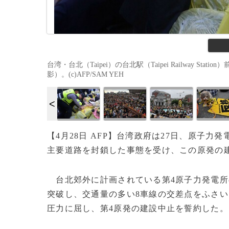
台湾・台北（Taipei）の台北駅（Taipei Railway S
影）。(c)AFP/SAM YEH
【4月28日 AFP】台湾政府は27日、原子
主要道路を封鎖した事態を受け、この原発の
台北郊外に計画されている第4原子力発電所
突破し、交通量の多い8車線の交差点をふさ
圧力に屈し、第4原発の建設中止を誓約した。