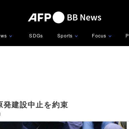
ews
SDGs
Sports
Focus
P
∨
∨
∨
原発建設中止を約束
]