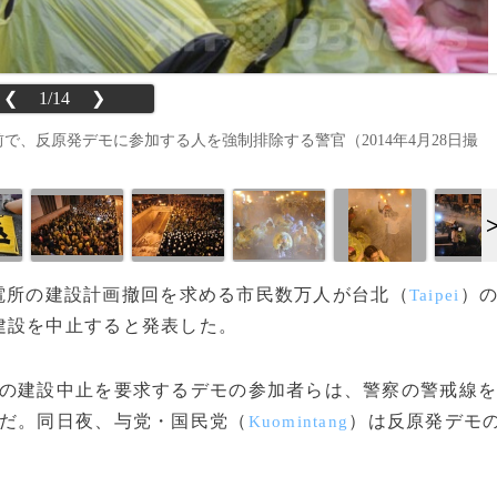
❮
1/14
❯
tation）前で、反原発デモに参加する人を強制排除する警官（2014年4月28日撮
力発電所の建設計画撤回を求める市民数万人が台北（
）
Taipei
建設を中止すると発表した。
の建設中止を要求するデモの参加者らは、警察の警戒線
いだ。同日夜、与党・国民党（
）は反原発デモ
Kuomintang