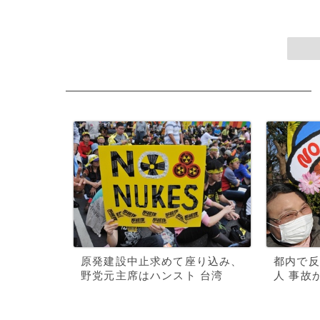
原発建設中止求めて座り込み、
都内で反
野党元主席はハンスト 台湾
人 事故