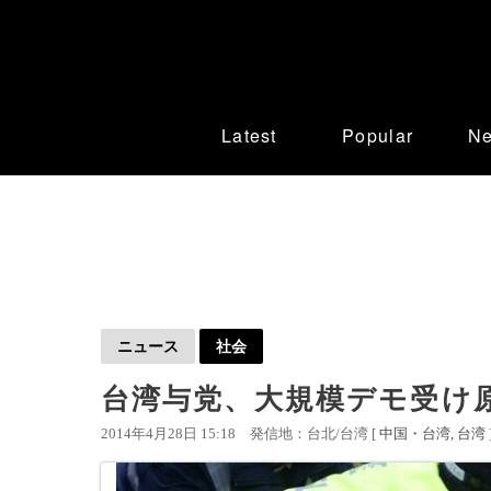
Latest
Popular
N
ニュース
社会
台湾与党、大規模デモ受け
2014年4月28日 15:18
発信地：台北/台湾 [
中国・台湾
台湾