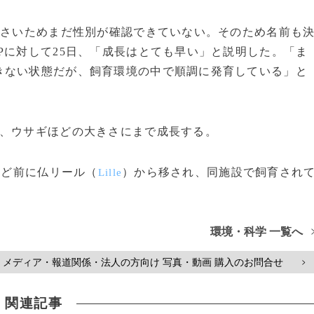
小さいためまだ性別が確認できていない。そのため名前も
Pに対して25日、「成長はとても早い」と説明した。「ま
きない状態だが、飼育環境の中で順調に発育している」と
、ウサギほどの大きさにまで成長する。
ほど前に仏リール（
）から移され、同施設で飼育され
Lille
環境・科学 一覧へ
メディア・報道関係・法人の方向け 写真・動画 購入のお問合せ
>
関連記事