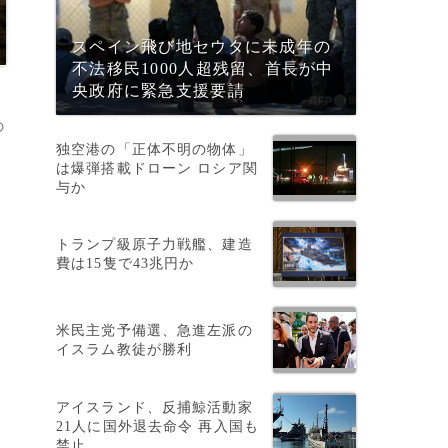
スペイン飛び地セウタに未成年の
不法移民1000人超残留、首長が中
央政府に緊急支援要請
の
独空港の「正体不明の物体」
は爆弾搭載ドローン ロシア関
与か
トランプ級原子力戦艦、建造
費は15隻で43兆円か
）
米民主党予備選、急進左派の
イスラム教徒が勝利
アイスランド、反捕鯨活動家
21人に国外退去命令 再入国も
禁止