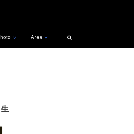
hoto
Area
∨
∨
誕生