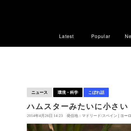
Latest
Popular
N
ニュース
環境・科学
こぼれ話
ハムスターみたいに小さい
2014年4月26日 14:23
発信地：マドリード/スペイン [
ヨー