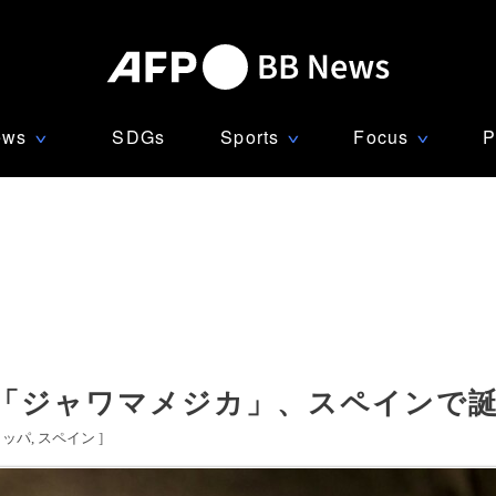
ews
SDGs
Sports
Focus
P
∨
∨
∨
「ジャワマメジカ」、スペインで
ロッパ
スペイン
]