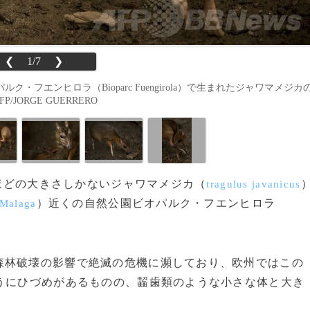
❮
1/7
❯
・フエンヒロラ（Bioparc Fuengirola）で生まれたジャワマメジカ
JORGE GUERRERO
ーほどの大きさしかないジャワマメジカ（
tragulus javanicus
）近くの自然公園ビオパルク・フエンヒロラ
Malaga
林破壊の影響で絶滅の危機に瀕しており、欧州ではこの
うにひづめがあるものの、齧歯類のような小さな体と大き