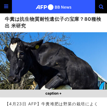
牛糞は抗生物質耐性遺伝子の宝庫？80種検
出 米研究
caption +
【4月23日 AFP】牛糞堆肥は野菜の栽培によく