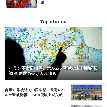
威
Top stories
イラン革命防衛隊、ホルムズ海峡の封鎖継続強
調 全要求の受け入れ迫る
台風13号接近で中国東部に最高レベ
ルの警戒警報、1500便以上が欠航