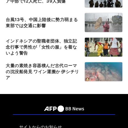
ア中部で12人死亡、39人負傷
台風13号、中国上陸後に勢力弱まる
東部では交通に影響
インドネシアの聖職者団体、独立記
念行事で男性が「女性の服」を着な
いよう警告
大量の素焼き容器積んだ古代ローマ
の沈没船発見 ワイン運搬か 伊シチリ
ア
サイトからのお知らせ