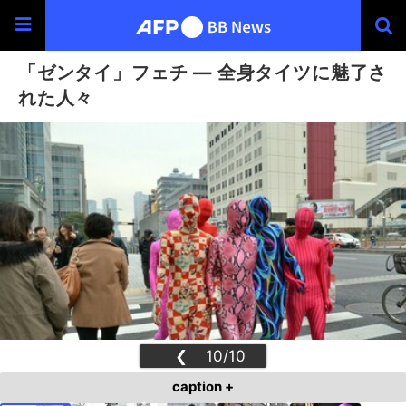
「ゼンタイ」フェチ ― 全身タイツに魅了さ
れた人々
❮
10/10
❯
caption +