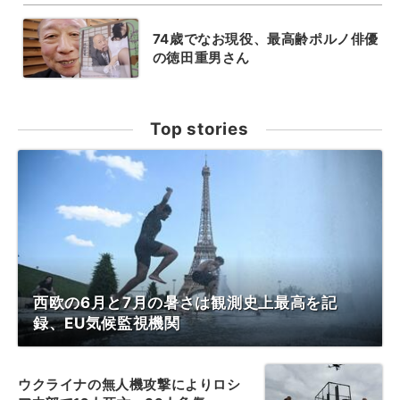
74歳でなお現役、最高齢ポルノ俳優
の徳田重男さん
Top stories
西欧の6月と7月の暑さは観測史上最高を記
録、EU気候監視機関
ウクライナの無人機攻撃によりロシ