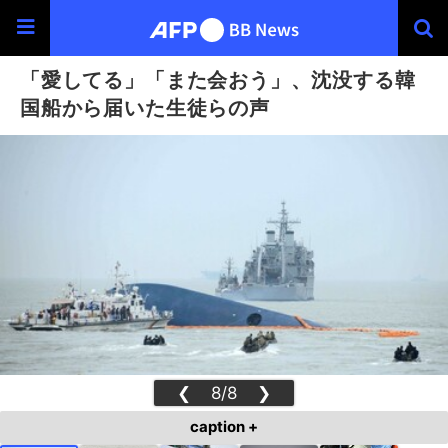
「愛してる」「また会おう」、沈没する韓
国船から届いた生徒らの声
❮
8/8
❯
caption +