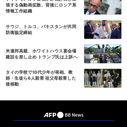
張する偽動画拡散、背後にロシア系
情報工作組織
サウジ、トルコ、パキスタンが共同
防衛協定締結
米連邦高裁、ホワイトハウス宴会場
建設を差し止め トランプ氏は上訴へ
タイの学校で10代少年が発砲、教
師・生徒ら6人殺害 祖父母殺害した
後移動