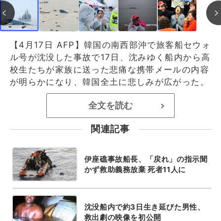
【4月17日 AFP】韓国の南西部沖で旅客船セウォ
ル号が沈没した事故で17日、沈みゆく船内から高
校生たちが家族に送った悲痛な携帯メールの内容
が明らかになり、韓国全土に悲しみが広がった。
全文を読む
>
関連記事
伊座礁事故船長、「戻れ」の指示聞
かず救助義務放棄 死者11人に
沈没船内で約3日生き延びた男性、
救出劇の映像を初公開