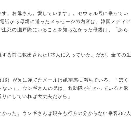
ます。お母さん。愛しています」。セウォル号に乗ってい
帯電話から母親に送ったメッセージの内容は、韓国メディ
が生死の瀬戸際にいることを知らなかった母親は、「あら
する前に救出された179人に入っていた。だが、全ての
16）が兄に宛てたメールは絶望感に満ちている。「ぼく
らない」。ウンギさんの兄は、救助隊が向かっていると返
通りにしていれば大丈夫だから」
かった。ウンギさんは現在も行方の分からない乗客287