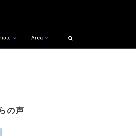
hoto
Area
∨
∨
らの声