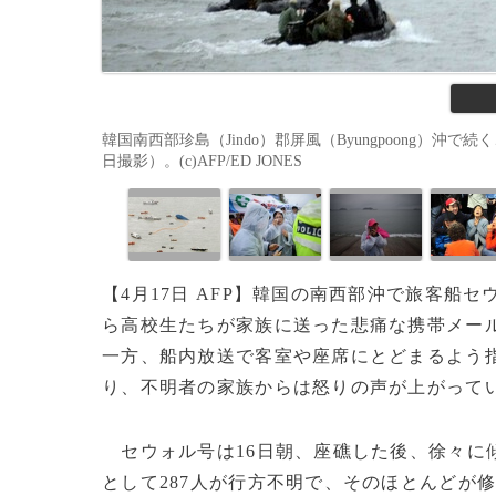
韓国南西部珍島（Jindo）郡屏風（Byungpoong）沖で
日撮影）。(c)AFP/ED JONES
【4月17日 AFP】韓国の南西部沖で旅客船セ
ら高校生たちが家族に送った悲痛な携帯メー
一方、船内放送で客室や座席にとどまるよう
り、不明者の家族からは怒りの声が上がって
セウォル号は16日朝、座礁した後、徐々に
として287人が行方不明で、そのほとんどが