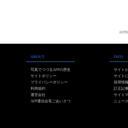
AFP
ABOUT
INFO
写真でつづるAFPの歴史
サイト
サイトポリシー
サイト
プライバシーポリシー
採用情
利用規約
訂正記
運営会社
サイト
AFP通信会長ごあいさつ
ニュー