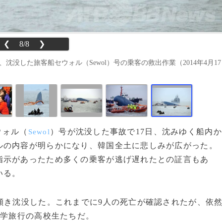
❮
8/8
❯
続く、沈没した旅客船セウォル（Sewol）号の乗客の救出作業（2014年4月17
ウォル（
）号が沈没した事故で17日、沈みゆく船内か
Sewol
ルの内容が明らかになり、韓国全土に悲しみが広がった。
指示があったため多くの乗客が逃げ遅れたとの証言もあ
いる。
傾き沈没した。これまでに9人の死亡が確認されたが、依
修学旅行の高校生たちだ。