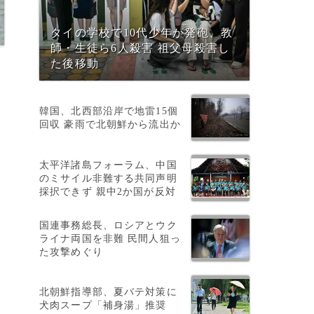
タイの学校で10代少年が発砲、教
師・生徒ら6人殺害 祖父母殺害し
た後移動
韓国、北西部沿岸で地雷15個
回収 豪雨で北朝鮮から流出か
太平洋諸島フォーラム、中国
のミサイル非難する共同声明
採択できず 親中2か国が反対
国連事務総長、ロシアとウク
ライナ両国を非難 民間人狙っ
た攻撃めぐり
然
北朝鮮指導部、夏バテ対策に
犬肉スープ「補身湯」推奨