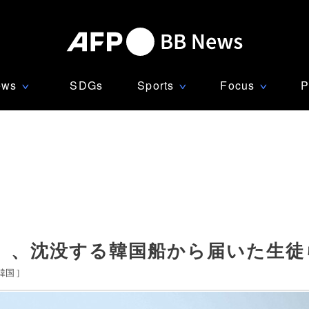
ews
SDGs
Sports
Focus
P
∨
∨
∨
」、沈没する韓国船から届いた生徒
韓国
]