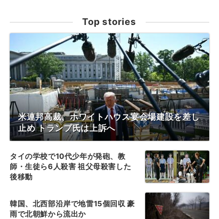
Top stories
米連邦高裁、ホワイトハウス宴会場建設を差し
止め トランプ氏は上訴へ
タイの学校で10代少年が発砲、教
師・生徒ら6人殺害 祖父母殺害した
後移動
韓国、北西部沿岸で地雷15個回収 豪
雨で北朝鮮から流出か