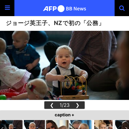
ジョージ英王子、NZで初の「公務」
❮
1/23
❯
caption +