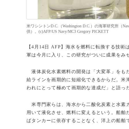
米ワシントンD.C.（Washington D.C.）の海軍研究所（Nav
供）。(c)AFP/US Navy/MC3 Gregory PICKETT
【4月14日 AFP】海水を燃料に転換する
軍は今月に入り、この研究がついに成果をみ
液体炭化水素燃料の開発は「大変革」をもた
給ラインを画期的に短縮化できるからだ。米
われにとって極めて画期的な達成だ」と語っ
米専門家らは、海水から二酸化炭素と水素ガ
用いて液化させ、燃料に変えるという。船舶
ばタンカーに依存することなく、洋上の船舶