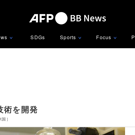
ews
SDGs
Sports
Focus
P
∨
∨
∨
技術を開発
米国
]