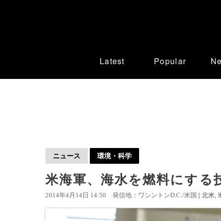
Latest
Popular
N
ニュース
環境・科学
米海軍、海水を燃料にする
2014年4月14日 14:50
発信地：ワシントンD.C./米国 [
北米