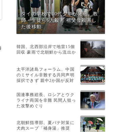
タイの学校で10代少年が発砲、教
師・生徒ら6人殺害 祖父母殺害し
た後移動
韓国、北西部沿岸で地雷15個
海
回収 豪雨で北朝鮮から流出か
太平洋諸島フォーラム、中国
のミサイル非難する共同声明
採択できず 親中2か国が反対
国連事務総長、ロシアとウク
ライナ両国を非難 民間人狙っ
た攻撃めぐり
北朝鮮指導部、夏バテ対策に
犬肉スープ「補身湯」推奨