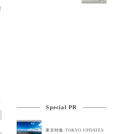
想
>
Special PR
東京特集:TOKYO UPDATES