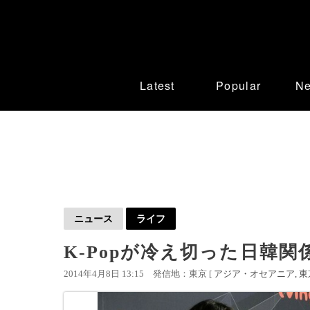
Latest
Popular
N
ニュース
ライフ
K-Popが冷え切った日韓
2014年4月8日 13:15
発信地：東京 [
アジア・オセアニア
東