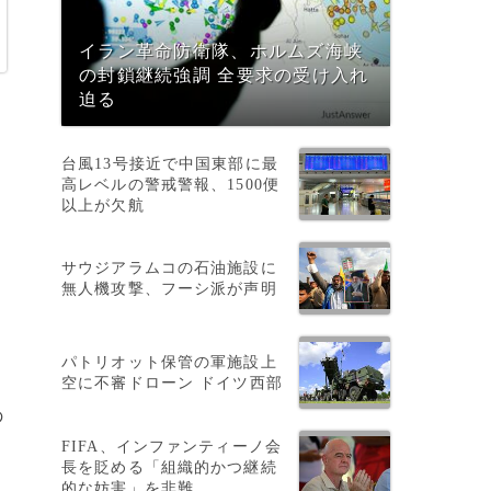
イラン革命防衛隊、ホルムズ海峡
の封鎖継続強調 全要求の受け入れ
迫る
台風13号接近で中国東部に最
高レベルの警戒警報、1500便
以上が欠航
サウジアラムコの石油施設に
無人機攻撃、フーシ派が声明
パトリオット保管の軍施設上
空に不審ドローン ドイツ西部
の
FIFA、インファンティーノ会
長を貶める「組織的かつ継続
的な妨害」を非難