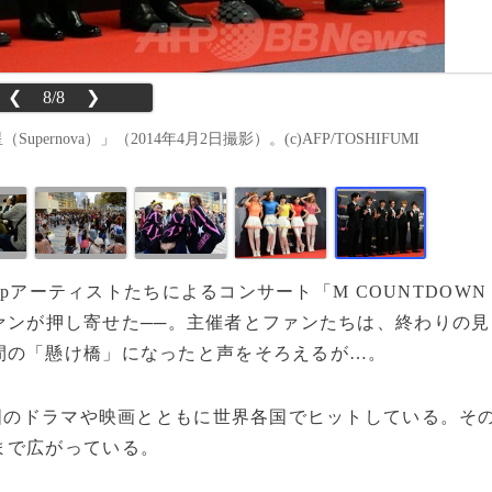
❮
8/8
❯
rnova）」（2014年4月2日撮影）。(c)AFP/TOSHIFUMI
opアーティストたちによるコンサート「M COUNTDOWN
」には数千人のファンが押し寄せた──。主催者とファンたちは、終わりの見
間の「懸け橋」になったと声をそろえるが…。
国のドラマや映画とともに世界各国でヒットしている。そ
まで広がっている。