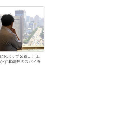
にKポップ習得…元工
かす北朝鮮のスパイ養