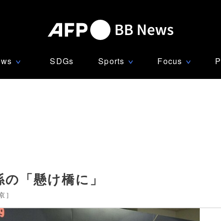
ews
SDGs
Sports
Focus
P
∨
∨
∨
関係の「懸け橋に」
京
]