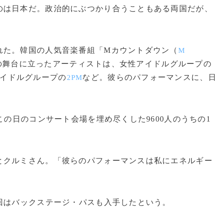
は日本だ。政治的にぶつかり合うこともある両国だが、
。
た。韓国の人気音楽番組「Mカウントダウン（
M
の舞台に立ったアーティストは、女性アイドルグループの
アイドルグループの
など。彼らのパフォーマンスに、日
2PM
。
の日のコンサート会場を埋め尽くした9600人のうちの1
とクルミさん。「彼らのパフォーマンスは私にエネルギー
回はバックステージ・パスも入手したという。