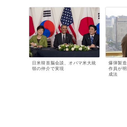
日米韓首脳会談、オバマ米大統
爆弾製造
領の仲介で実現
作員が明
成法