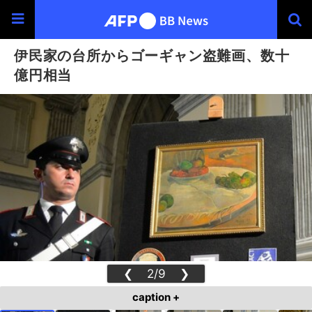
伊民家の台所からゴーギャン盗難画、数十
億円相当
❮
2/9
❯
caption +