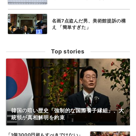
名画7点盗んだ男、美術館提訴の構
え 「簡単すぎた」
Top stories
韓国の暗い歴史「強制的な国際養子縁組」、大
統領が真相解明を約束
「1個3000円超もすべきではない」