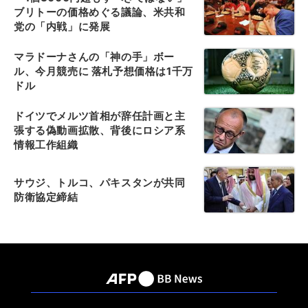
ブリトーの価格めぐる議論、米共和
党の「内戦」に発展
マラドーナさんの「神の手」ボー
ル、今月競売に 落札予想価格は1千万
ドル
ドイツでメルツ首相が辞任計画と主
張する偽動画拡散、背後にロシア系
情報工作組織
サウジ、トルコ、パキスタンが共同
防衛協定締結