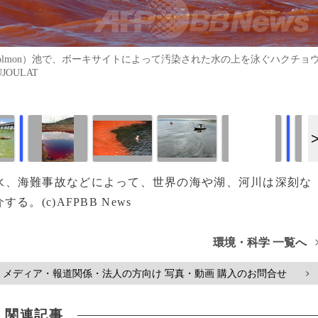
（Bolmon）池で、ボーキサイトによって汚染された水の上を泳ぐハクチョ
UJOULAT
画像作成中
画像作成中
生活排水、海難事故などによって、世界の海や湖、河川は深刻な
(c)AFPBB News
環境・科学 一覧へ
メディア・報道関係・法人の方向け 写真・動画 購入のお問合せ
>
関連記事