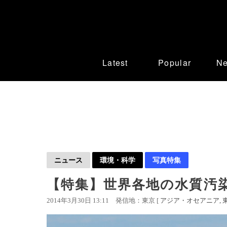
Latest
Popular
N
ニュース
環境・科学
写真特集
【特集】世界各地の水質汚
2014年3月30日 13:11
発信地：東京 [
アジア・オセアニア