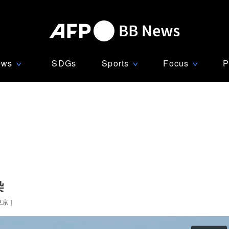
ews
SDGs
Sports
Focus
P
∨
∨
∨
染
東京
]