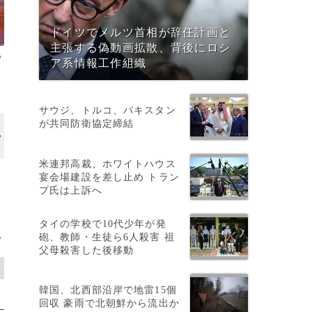
ドイツでメルツ首相が辞任計画と
主張する偽動画拡散、背後にロシ
ウ
ア系情報工作組織
サウジ、トルコ、パキスタン
が共同防衛協定締結
画像作成中
米連邦高裁、ホワイトハウス
宴会場建設を差し止め トラン
プ氏は上訴へ
タイの学校で10代少年が発
砲、教師・生徒ら6人殺害 祖
>
父母殺害した後移動
韓国、北西部沿岸で地雷15個
回収 豪雨で北朝鮮から流出か