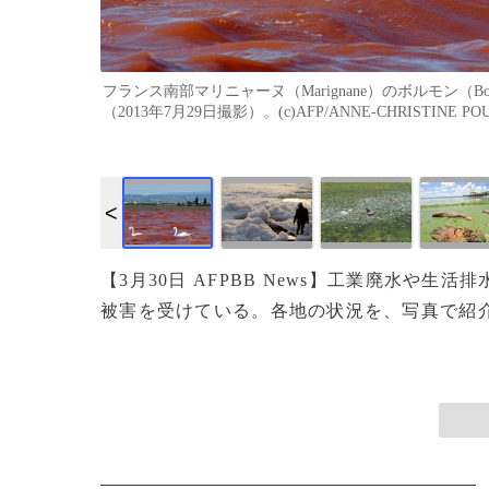
フランス南部マリニャーヌ（Marignane）のボルモン
（2013年7月29日撮影）。(c)AFP/ANNE-CHRISTINE PO
作成中
画像作成中
【3月30日 AFPBB News】工業廃水や
被害を受けている。各地の状況を、写真で紹介する。