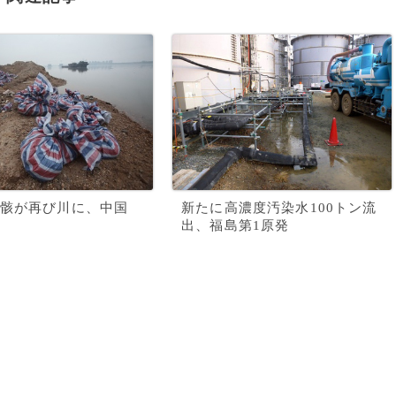
骸が再び川に、中国
新たに高濃度汚染水100トン流
出、福島第1原発