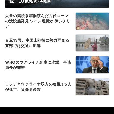
録、EU気候監視機関
大量の素焼き容器積んだ古代ローマ
の沈没船発見 ワイン運搬か 伊シチリ
ア
台風13号、中国上陸後に勢力弱まる
東部では交通に影響
WHOのウクライナ倉庫に攻撃、事務
局長が非難
ロシアとウクライナ双方の攻撃で5人
が死亡、負傷者多数