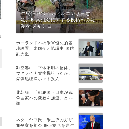
生配信中のインフルエンサー射
殺、麻薬組織に関する投稿への報
復か メキシコ
1
ポーランドへの米軍恒久的基
地設置、米国側と協議中 国防
副大臣
独空港に「正体不明の物体」
ウクライナ貨物機狙ったか、
爆弾処理ロボット投入
災
北朝鮮、「戦犯国・日本が戦
争国家への変貌を加速」と非
難
>
ネタニヤフ氏、米主導のガザ
和平案を拒否 修正意見を送付