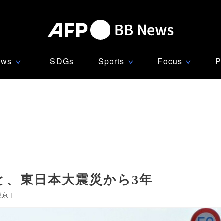
ews
SDGs
Sports
Focus
P
∨
∨
∨
と、東日本大震災から3年
東京
]