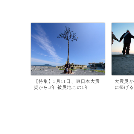
【特集】3月11日、東日本大震
大震災か
災から3年 被災地この1年
に捧げる