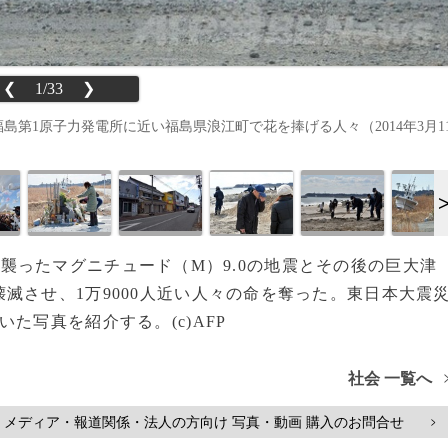
❮
1/33
❯
島第1原子力発電所に近い福島県浪江町で花を捧げる人々（2014年3月1
地方を襲ったマグニチュード（M）9.0の地震とその後の巨大津
滅させ、1万9000人近い人々の命を奪った。東日本大震
た写真を紹介する。(c)AFP
社会 一覧へ
メディア・報道関係・法人の方向け 写真・動画 購入のお問合せ
>