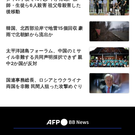
師・生徒ら6人殺害 祖父母殺害した
後移動
韓国、北西部沿岸で地雷15個回収 豪
雨で北朝鮮から流出か
太平洋諸島フォーラム、中国のミサ
イル非難する共同声明採択できず 親
中2か国が反対
国連事務総長、ロシアとウクライナ
両国を非難 民間人狙った攻撃めぐり