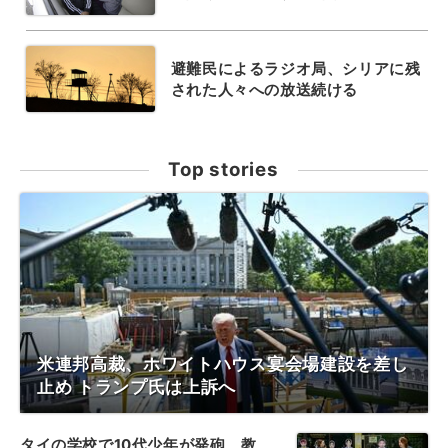
避難民によるラジオ局、シリアに残
された人々への放送続ける
Top stories
米連邦高裁、ホワイトハウス宴会場建設を差し
止め トランプ氏は上訴へ
タイの学校で10代少年が発砲、教