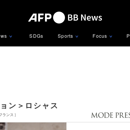
ews
SDGs
Sports
Focus
P
∨
∨
∨
ション＞ロシャス
フランス
]