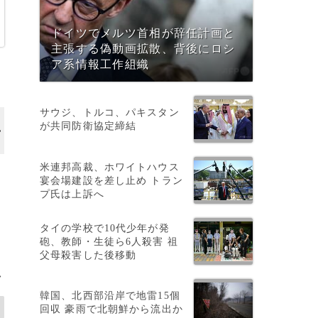
ドイツでメルツ首相が辞任計画と
主張する偽動画拡散、背後にロシ
ア系情報工作組織
サウジ、トルコ、パキスタン
が共同防衛協定締結
米連邦高裁、ホワイトハウス
宴会場建設を差し止め トラン
プ氏は上訴へ
タイの学校で10代少年が発
砲、教師・生徒ら6人殺害 祖
父母殺害した後移動
>
韓国、北西部沿岸で地雷15個
回収 豪雨で北朝鮮から流出か